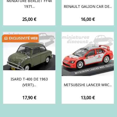
MINIATURE BERLIET FF4X
1971...
RENAULT GALION CAR DE...
Prix
Prix
25,00 €
16,00 €
EXCLUSIVITÉ WEB
ISARD T-400 DE 1963
(VERT)...
MITSUBISHI LANCER WRC...
Prix
Prix
17,90 €
13,00 €