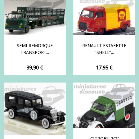
SEMI REMORQUE
RENAULT ESTAFETTE
TRANSPORT...
"SHELL"...
Prix
Prix
39,90 €
17,95 €
CITROEN 2CV