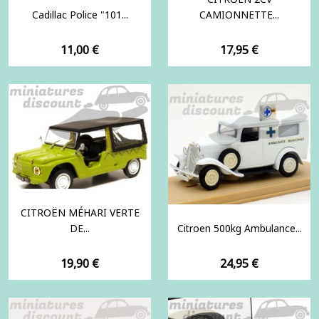
Cadillac Police "101...
CAMIONNETTE...
Prix
Prix
11,00 €
17,95 €
CITROËN MÉHARI VERTE
DE...
Citroen 500kg Ambulance...
Prix
Prix
19,90 €
24,95 €