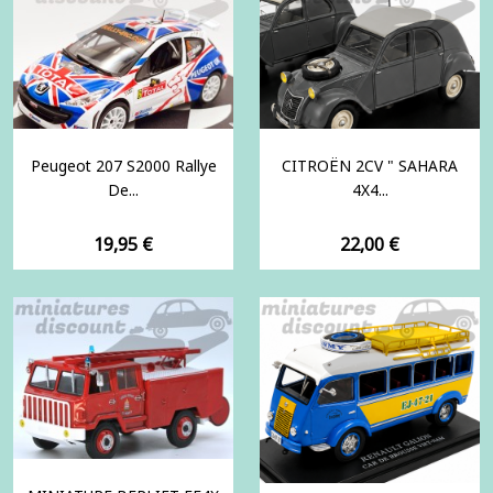
Peugeot 207 S2000 Rallye
CITROËN 2CV " SAHARA
De...
4X4...
Prix
Prix
19,95 €
22,00 €