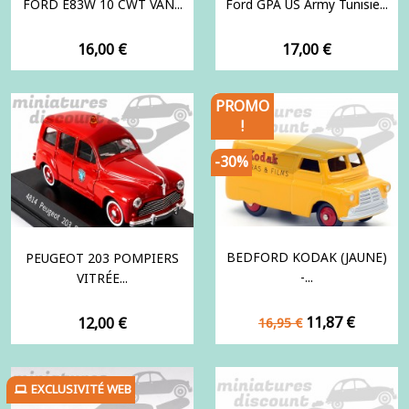
FORD E83W 10 CWT VAN...
Ford GPA US Army Tunisie...
Prix
Prix
16,00 €
17,00 €
PROMO
!
-30%
BEDFORD KODAK (JAUNE)
PEUGEOT 203 POMPIERS
-...
VITRÉE...
Prix
Prix
Prix
11,87 €
12,00 €
16,95 €
de
base
EXCLUSIVITÉ WEB