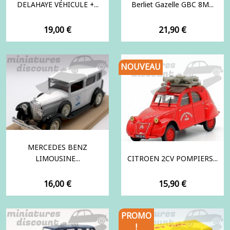
DELAHAYE VÉHICULE +...
Berliet Gazelle GBC 8M...
Prix
Prix
19,00 €
21,90 €
NOUVEAU
MERCEDES BENZ
LIMOUSINE...
CITROEN 2CV POMPIERS...
Prix
Prix
16,00 €
15,90 €
PROMO
!