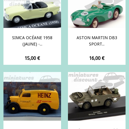
SIMCA OCÉANE 1958
ASTON MARTIN DB3
(JAUNE) -...
SPORT...
Prix
Prix
15,00 €
16,00 €