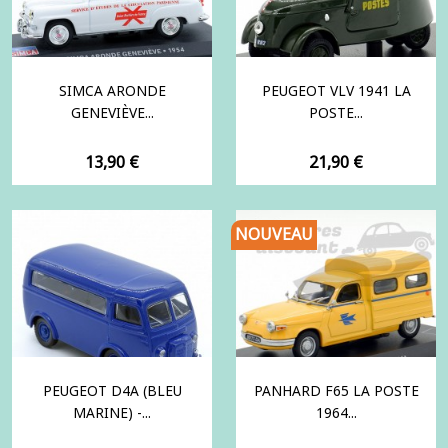
SIMCA ARONDE
PEUGEOT VLV 1941 LA
GENEVIÈVE...
POSTE...
Prix
Prix
13,90 €
21,90 €
NOUVEAU
PEUGEOT D4A (BLEU
PANHARD F65 LA POSTE
MARINE) -...
1964...