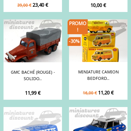
Prix
Prix
23,40 €
Prix
10,00 €
39,00 €
de
base
PROMO
!
-30%
MINIATURE CAMION
GMC BACHÉ (ROUGE) -
BEDFORD...
SOLIDO...
Prix
Prix
Prix
11,20 €
11,99 €
16,00 €
de
base