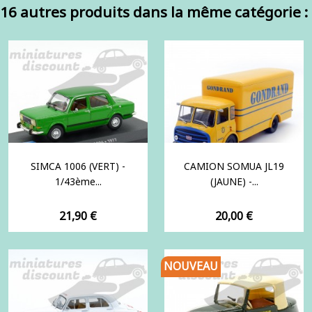
16 autres produits dans la même catégorie :
SIMCA 1006 (VERT) -
CAMION SOMUA JL19
1/43ème...
(JAUNE) -...
Prix
Prix
21,90 €
20,00 €
NOUVEAU