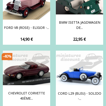
BMW ISETTA JAGDWAGEN
FORD V8 (ROSE) - ELIGOR -...
DE...
Prix
Prix
14,90 €
22,95 €
-40%
CHEVROLET CORVETTE
CORD L29 (BLEU) - SOLIDO
40ÈME...
-...