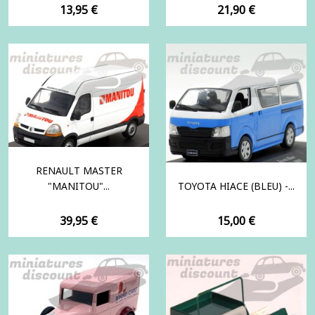
Prix
Prix
13,95 €
21,90 €
RENAULT MASTER
"MANITOU"...
TOYOTA HIACE (BLEU) -...
Prix
Prix
39,95 €
15,00 €