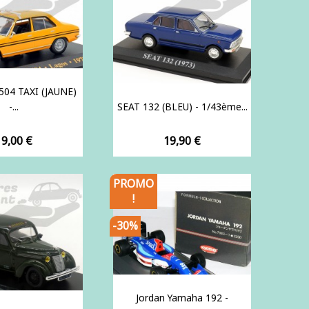
04 TAXI (JAUNE)
-...
SEAT 132 (BLEU) - 1/43ème...
rix
Prix
19,00 €
19,90 €
PROMO
!
-30%
Jordan Yamaha 192 -