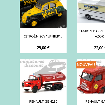
CAMION BARREI
CITROËN 2CV "VANIER"...
AZOR..
Prix
Prix
29,00 €
22,00 
NOUVEAU
RENAULT GBH280
RENAULT G