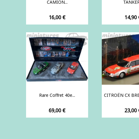
CAMION...
TANKER.
Prix
Prix
16,00 €
14,90 
Rare Coffret 40e...
CITROËN CX BREA
Prix
Prix
69,00 €
23,00 