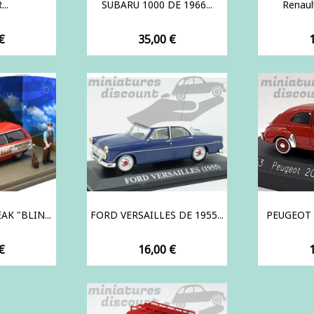
..
SUBARU 1000 DE 1966...
Renault
Prix
P
€
35,00 €
K "BLIN...
FORD VERSAILLES DE 1955...
PEUGEOT 
Prix
P
€
16,00 €