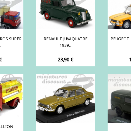
ROS SUPER
RENAULT JUVAQUATRE
PEUGEOT 5
.
1939...
Prix
P
€
23,90 €
ALLION