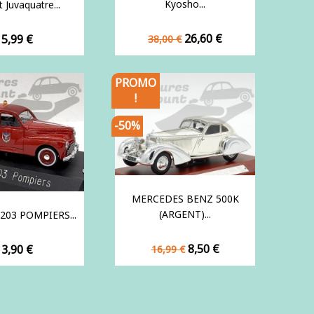
Kyosho...
 Juvaquatre...
Prix
Prix
rix
26,60 €
15,99 €
38,00 €
de
base
PROMO
!
-50%
MERCEDES BENZ 500K
(ARGENT)...
203 POMPIERS...
Prix
Prix
rix
8,50 €
13,90 €
16,99 €
de
base