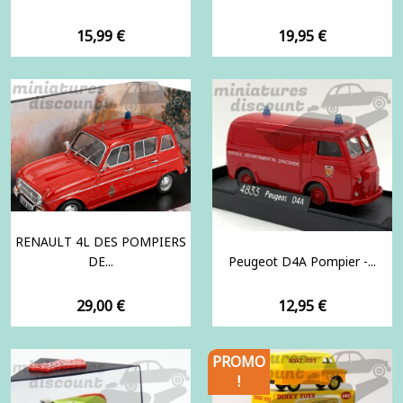
Prix
Prix
15,99 €
19,95 €
RENAULT 4L DES POMPIERS
DE...
Peugeot D4A Pompier -...
Prix
Prix
29,00 €
12,95 €
PROMO
!