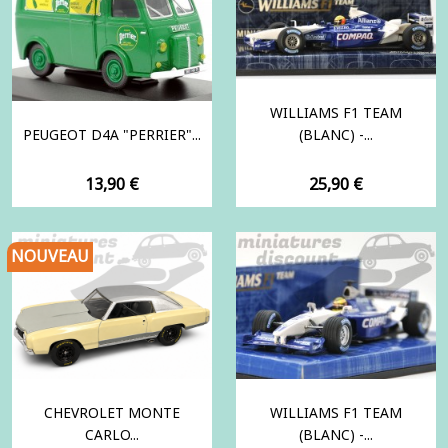
WILLIAMS F1 TEAM
PEUGEOT D4A "PERRIER"...
(BLANC) -...
Prix
Prix
13,90 €
25,90 €
NOUVEAU
CHEVROLET MONTE
WILLIAMS F1 TEAM
CARLO...
(BLANC) -...