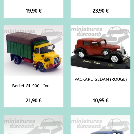
Prix
Prix
19,90 €
23,90 €
PACKARD SEDAN (ROUGE)
Berliet GL 900 - Ixo -...
-...
Prix
Prix
21,90 €
10,95 €