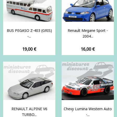
BUS PEGASO Z-403 (GRIS)
Renault Megane Sport -
-...
2004...
Prix
Prix
19,00 €
16,00 €
RENAULT ALPINE V6
Chevy Lumina Western Auto
TURBO...
-...