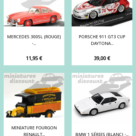
MERCEDES 300SL (ROUGE)
PORSCHE 911 GT3 CUP
-...
DAYTONA...
Prix
Prix
11,95 €
39,00 €
MINIATURE FOURGON
RENAULT...
BMW 1 SÉRIES (BLANC) -...