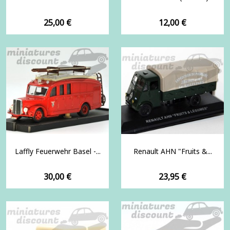
Prix
Prix
25,00 €
12,00 €
Laffly Feuerwehr Basel -...
Renault AHN "Fruits &...
Prix
Prix
30,00 €
23,95 €