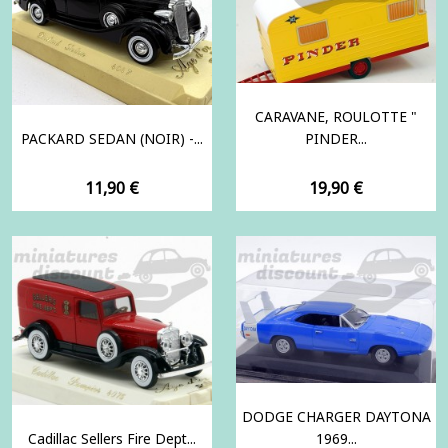
CARAVANE, ROULOTTE "
PACKARD SEDAN (NOIR) -...
PINDER...
Prix
Prix
11,90 €
19,90 €
DODGE CHARGER DAYTONA
Cadillac Sellers Fire Dept...
1969...