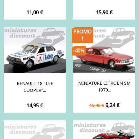
Prix
Prix
11,00 €
15,90 €
PROMO
!
-40%
MINIATURE CITROËN SM
RENAULT 18 "LEE
1970...
COOPER"...
Prix
Prix
Prix
9,24 €
14,95 €
15,40 €
de
base