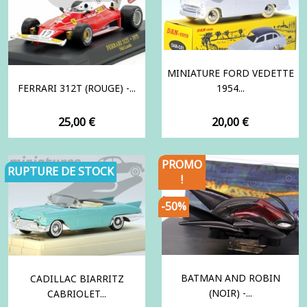
MINIATURE FORD VEDETTE
FERRARI 312T (ROUGE) -...
1954...
Prix
Prix
25,00 €
20,00 €
PROMO
RUPTURE DE STOCK
!
-50%
BATMAN AND ROBIN
CADILLAC BIARRITZ
(NOIR) -...
CABRIOLET...