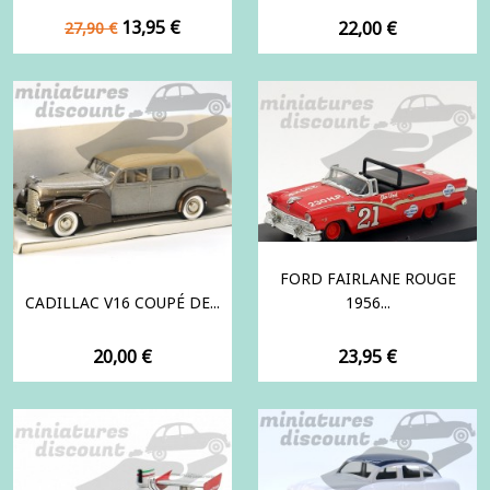
Prix
Prix
13,95 €
Prix
22,00 €
27,90 €
de
base
FORD FAIRLANE ROUGE
CADILLAC V16 COUPÉ DE...
1956...
Prix
Prix
20,00 €
23,95 €