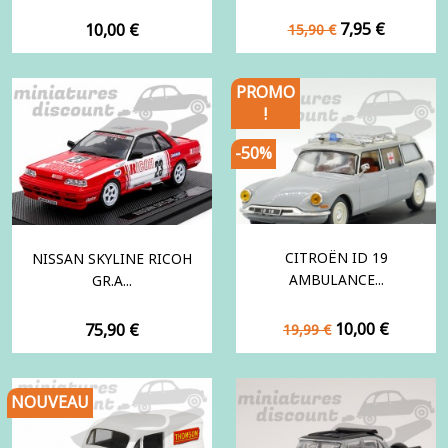
Prix
Prix
Prix
7,95 €
10,00 €
15,90 €
de
base
PROMO
!
-50%
CITROËN ID 19
NISSAN SKYLINE RICOH
AMBULANCE...
GR.A...
Prix
Prix
Prix
10,00 €
75,90 €
19,99 €
de
base
NOUVEAU