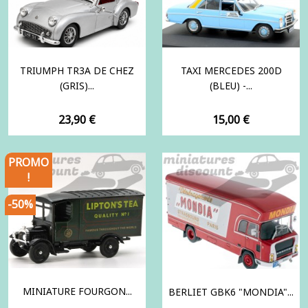
TRIUMPH TR3A DE CHEZ
TAXI MERCEDES 200D
(GRIS)...
(BLEU) -...
Prix
Prix
23,90 €
15,00 €
PROMO
!
-50%
MINIATURE FOURGON...
BERLIET GBK6 "MONDIA"...