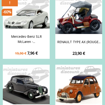
!
-60%
Mercedes-Benz SLR
McLaren -...
RENAULT TYPE AX (ROUGE...
Prix
Prix
7,96 €
Prix
23,90 €
19,90 €
de
base