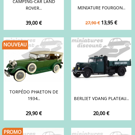
CAMPING-CAR LAND
MINIATURE FOURGON...
ROVER...
Prix
Prix
Prix
13,95 €
39,00 €
27,90 €
de
base
NOUVEAU
TORPÉDO PHAETON DE
1934...
BERLIET VDANG PLATEAU...
Prix
Prix
29,90 €
20,00 €
PROMO