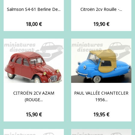
Salmson S4-61 Berline De...
Citroën 2cv Rouille -...
Prix
Prix
18,00 €
19,90 €
CITROËN 2CV AZAM
PAUL VALLÉE CHANTECLER
(ROUGE...
1956...
Prix
Prix
15,90 €
19,95 €