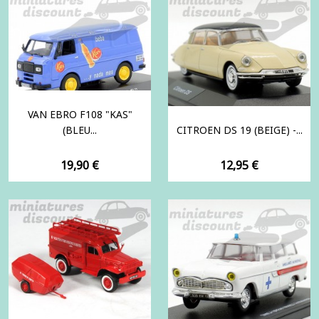
VAN EBRO F108 "KAS"
(BLEU...
CITROEN DS 19 (BEIGE) -...
Prix
Prix
19,90 €
12,95 €