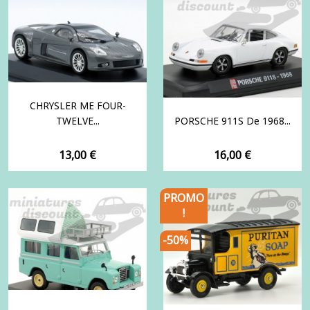
CHRYSLER ME FOUR-
TWELVE...
PORSCHE 911S De 1968...
Prix
Prix
13,00 €
16,00 €
PROMO
!
-50%