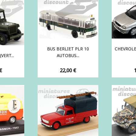
BUS BERLIET PLR 10
CHEVROLE
VERT...
AUTOBUS...
Prix
P
€
22,00 €