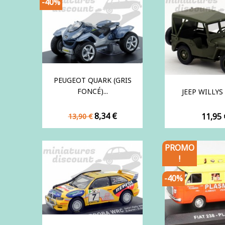
-40%
PEUGEOT QUARK (GRIS
FONCÉ)...
JEEP WILLYS (
Prix
Prix
8,34 €
Prix
11,95 
13,90 €
de
base
PROMO
!
-40%