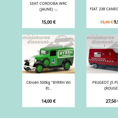
SEAT CORDOBA WRC
FIAT 238 CAMIO
(JAUNE) -...
Prix
Pr
Prix
9,
15,00 €
15,99 €
de
base
Citroën 500kg "BYRRH Vin
PEUGEOT J5 
Et...
(ROUGE).
Prix
Prix
14,00 €
27,50 