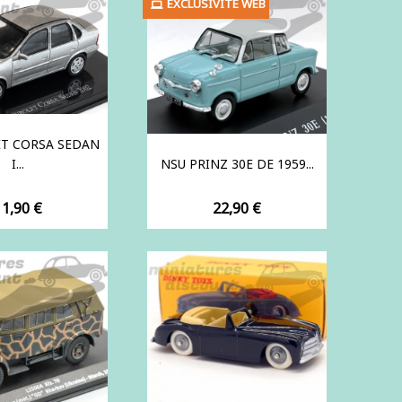
EXCLUSIVITÉ WEB
T CORSA SEDAN
I...
NSU PRINZ 30E DE 1959...
rix
Prix
11,90 €
22,90 €