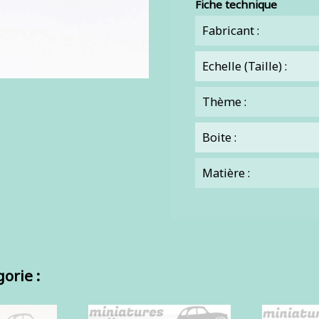
Fiche technique
Fabricant :
Echelle (Taille) :
Thème :
Boite :
Matière :
orie :