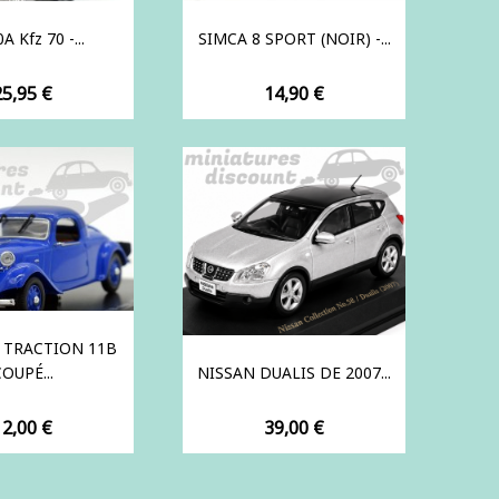
A Kfz 70 -...
SIMCA 8 SPORT (NOIR) -...
rix
Prix
25,95 €
14,90 €
 TRACTION 11B
OUPÉ...
NISSAN DUALIS DE 2007...
rix
Prix
12,00 €
39,00 €