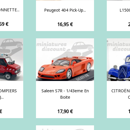
NNETTE...
Peugeot 404 Pick-Up...
L1500
ix
59 €
Prix
P
16,95 €
POMPIERS
Saleen S7R - 1/43eme En
CITROËN
..
Boite
C
Prix
P
€
17,90 €