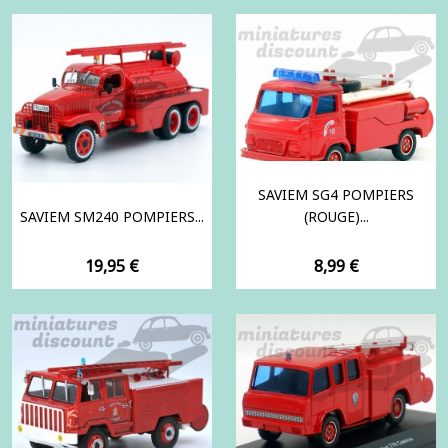
SAVIEM SG4 POMPIERS
SAVIEM SM240 POMPIERS...
(ROUGE)...
Prix
Prix
19,95 €
8,99 €