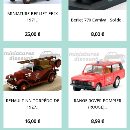
MINIATURE BERLIET FF4X
1971...
Berliet 770 Camiva - Solido...
Prix
Prix
25,00 €
8,00 €
RENAULT NN TORPÉDO DE
RANGE ROVER POMPIER
1927...
(ROUGE)...
Prix
Prix
16,00 €
8,99 €