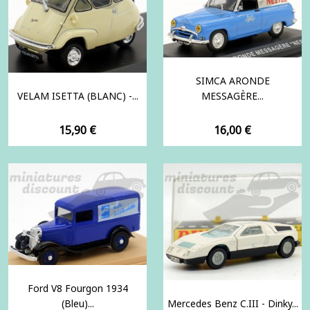
SIMCA ARONDE
VELAM ISETTA (BLANC) -...
MESSAGÈRE...
Prix
Prix
15,90 €
16,00 €
Ford V8 Fourgon 1934
(bleu)...
Mercedes Benz C.III - Dinky...