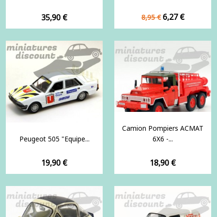
Prix
Prix
Prix
6,27 €
35,90 €
8,95 €
de
base
Camion Pompiers ACMAT
Peugeot 505 "Equipe...
6X6 -...
Prix
Prix
19,90 €
18,90 €