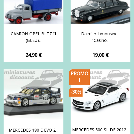
CAMION OPEL BLTZ II
Daimler Limousine -
(BLEU)...
"Casino...
Prix
Prix
24,90 €
19,00 €
PROMO
!
-30%
MERCEDES 500 SL DE 2012...
MERCEDES 190 E EVO 2...