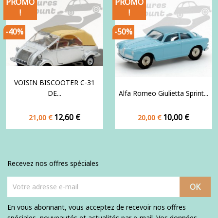
PROMO
PROMO
!
!
-40%
-50%
VOISIN BISCOOTER C-31
DE...
Alfa Romeo Giulietta Sprint...
Prix
Prix
Prix
Prix
12,60 €
10,00 €
21,00 €
20,00 €
de
de
base
base
Recevez nos offres spéciales
En vous abonnant, vous acceptez de recevoir nos offres
spéciales, nouveautés et actualités par e-mail. Vos données