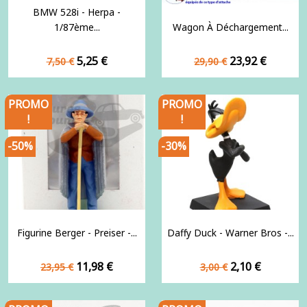
BMW 528i - Herpa -
1/87ème...
Wagon À Déchargement...
Prix
Prix
Prix
Prix
5,25 €
23,92 €
7,50 €
29,90 €
de
de
base
base
PROMO
PROMO
!
!
-50%
-30%
Figurine Berger - Preiser -...
Daffy Duck - Warner Bros -...
Prix
Prix
Prix
Prix
11,98 €
2,10 €
23,95 €
3,00 €
de
de
base
base