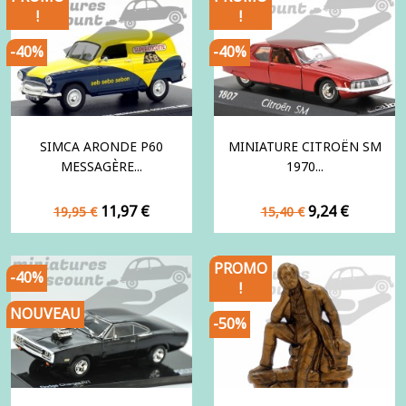
!
!
-40%
-40%
SIMCA ARONDE P60
MINIATURE CITROËN SM
MESSAGÈRE...
1970...
Prix
Prix
Prix
Prix
11,97 €
9,24 €
19,95 €
15,40 €
de
de
base
base
PROMO
-40%
!
NOUVEAU
-50%