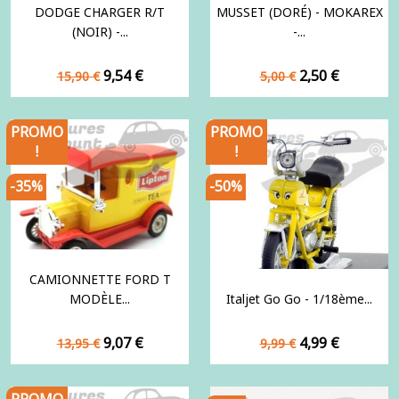
DODGE CHARGER R/T
MUSSET (DORÉ) - MOKAREX
(NOIR) -...
-...
Prix
Prix
Prix
Prix
9,54 €
2,50 €
15,90 €
5,00 €
de
de
base
base
PROMO
PROMO
!
!
-35%
-50%
CAMIONNETTE FORD T
MODÈLE...
Italjet Go Go - 1/18ème...
Prix
Prix
Prix
Prix
9,07 €
4,99 €
13,95 €
9,99 €
de
de
base
base
PROMO