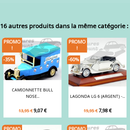
16 autres produits dans la même catégorie :
PROMO
PROMO
!
!
-35%
-60%
CAMIONNETTE BULL
NOSE...
LAGONDA LG 6 (ARGENT) -...
Prix
Prix
Prix
Prix
9,07 €
7,98 €
13,95 €
19,95 €
de
de
base
base
PROMO
PROMO