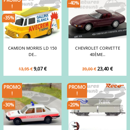
-40%
!
-35%
CAMION MORRIS LD 150
CHEVROLET CORVETTE
DE...
40ÈME...
Prix
Prix
Prix
Prix
9,07 €
23,40 €
13,95 €
39,00 €
de
de
base
base
PROMO
PROMO
!
!
-30%
-20%