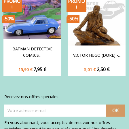
PROMO
PROMO
!
!
-50%
-50%
BATMAN DETECTIVE
COMICS...
VICTOR HUGO (DORÉ) -...
Prix
Prix
Prix
Prix
7,95 €
2,50 €
15,90 €
5,01 €
de
de
base
base
Recevez nos offres spéciales
En vous abonnant, vous acceptez de recevoir nos offres
spéciales, nouveautés et actualités par e-mail. Vos données