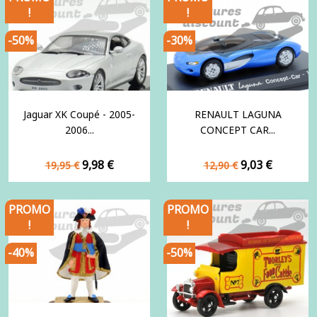
!
!
-50%
-30%
Jaguar XK Coupé - 2005-
RENAULT LAGUNA
2006...
CONCEPT CAR...
Prix
Prix
Prix
Prix
9,98 €
9,03 €
19,95 €
12,90 €
de
de
base
base
PROMO
PROMO
!
!
-40%
-50%