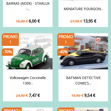
BARRAS (NOIR) - STARLUX
-...
MINIATURE FOURGON...
Prix
Prix
Prix
Prix
6,00 €
13,95 €
10,00 €
27,90 €
de
de
base
base
PROMO
PROMO
!
!
-70%
-40%
Volkswagen Coccinelle
BATMAN DETECTIVE
1300...
COMICS...
Prix
Prix
Prix
Prix
7,47 €
9,54 €
24,90 €
15,90 €
de
de
base
base
PROMO !
PROMO