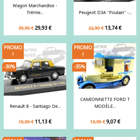
Wagon Marchandise -
Trémie...
Peugeot D3A "Poulain" -...
Prix
Prix
Prix
Prix
29,93 €
13,74 €
39,90 €
22,90 €
de
de
base
base
PROMO
PROMO
!
!
-30%
-35%
CAMIONNETTE FORD T
Renault 8 - Santiago De...
MODÈLE...
Prix
Prix
Prix
Prix
11,13 €
9,07 €
15,90 €
13,95 €
de
de
base
base