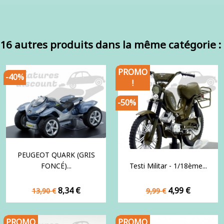
16 autres produits dans la même catégorie :
PROMO
-40%
!
-50%
PEUGEOT QUARK (GRIS
FONCÉ)...
Testi Militar - 1/18ème...
Prix
Prix
Prix
Prix
8,34 €
4,99 €
13,90 €
9,99 €
de
de
base
base
PROMO
PROMO