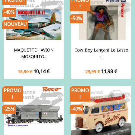
!
-40%
-50%
NOUVEAU
MAQUETTE - AVION
Cow-Boy Lançant Le Lasso
MOSQUITO...
-...
Prix
Prix
Prix
Prix
10,14 €
11,98 €
16,90 €
23,95 €
de
de
base
base
PROMO
PROMO
!
!
-25%
-40%