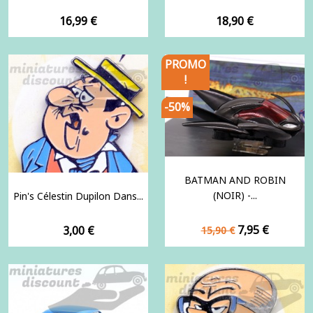
Prix
Prix
16,99 €
18,90 €
PROMO
!
-50%
BATMAN AND ROBIN
(NOIR) -...
Pin's Célestin Dupilon Dans...
Prix
Prix
Prix
7,95 €
3,00 €
15,90 €
de
base