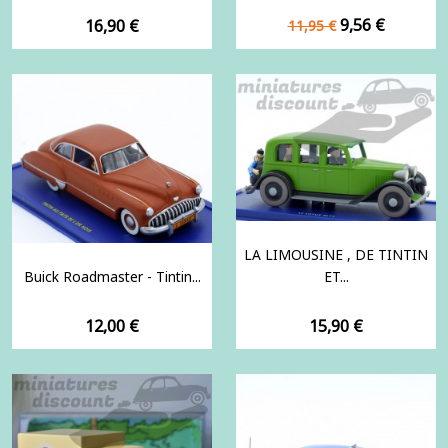
Prix
Prix
Prix
9,56 €
16,90 €
11,95 €
de
base
LA LIMOUSINE , DE TINTIN
Buick Roadmaster - Tintin...
ET...
Prix
Prix
12,00 €
15,90 €