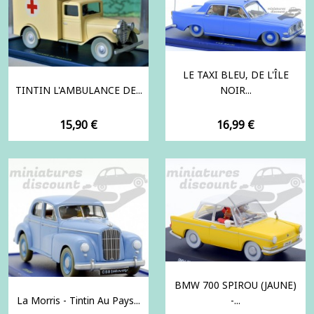
LE TAXI BLEU, DE L'ÎLE
TINTIN L'AMBULANCE DE...
NOIR...
Prix
Prix
15,90 €
16,99 €
BMW 700 SPIROU (JAUNE)
La Morris - Tintin Au Pays...
-...