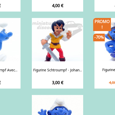
Prix
€
4,00 €
PROMO
!
-70%
Figurin
mpf Avec...
Figurine Schtroumpf - Johan...
Pri
Prix
€
3,00 €
4,0
de
ba