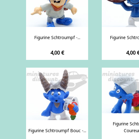
Figurine Schtroumpf -...
Figurine Schtro
Prix
Prix
4,00 €
4,00 
Figurine Sch
Figurine Schtroumpf Bouc -...
Coureur.