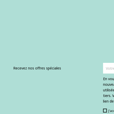
Recevez nos offres spéciales
En vou
nouvea
utilis
tiers.
lien d
J'a