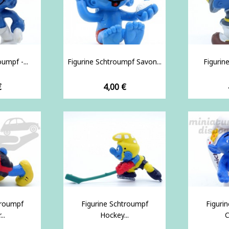
umpf -...
Figurine Schtroumpf Savon...
Figurin
Prix
€
4,00 €
troumpf
Figurine Schtroumpf
Figuri
..
Hockey...
C