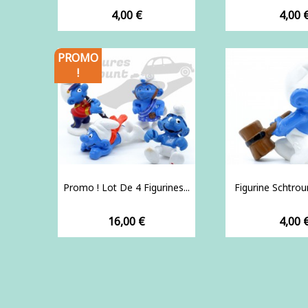
Prix
Prix
4,00 €
4,00 
PROMO
!
Promo ! Lot De 4 Figurines...
Figurine Schtrou
Prix
Prix
16,00 €
4,00 