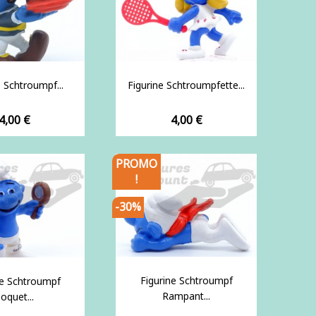
e Schtroumpf...
Figurine Schtroumpfette...
Prix
Prix
4,00 €
4,00 €
PROMO
!
-30%
Figurine Schtroumpf
ne Schtroumpf
Rampant...
oquet...