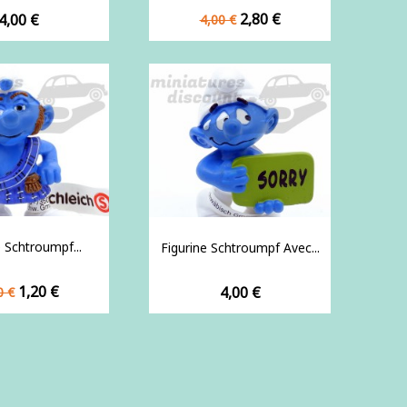
Prix
Prix
Prix
2,80 €
4,00 €
4,00 €
de
base
e Schtroumpf...
Figurine Schtroumpf Avec...
x
Prix
1,20 €
Prix
4,00 €
0 €
se