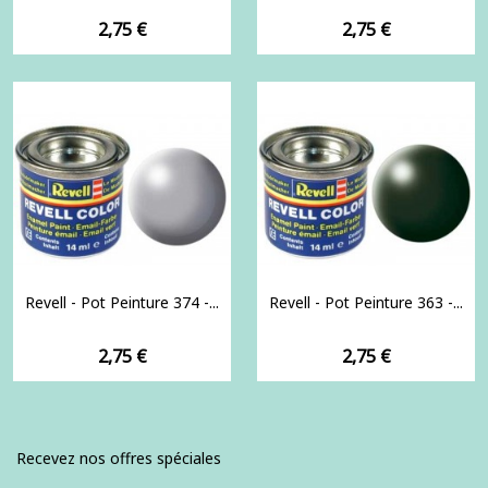
Prix
Prix
2,75 €
2,75 €
Revell - Pot Peinture 374 -...
Revell - Pot Peinture 363 -...
Prix
Prix
2,75 €
2,75 €
Recevez nos offres spéciales