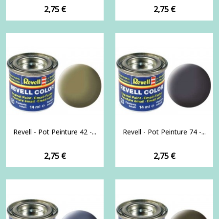
Prix
Prix
2,75 €
2,75 €
Revell - Pot Peinture 42 -...
Revell - Pot Peinture 74 -...
Prix
Prix
2,75 €
2,75 €