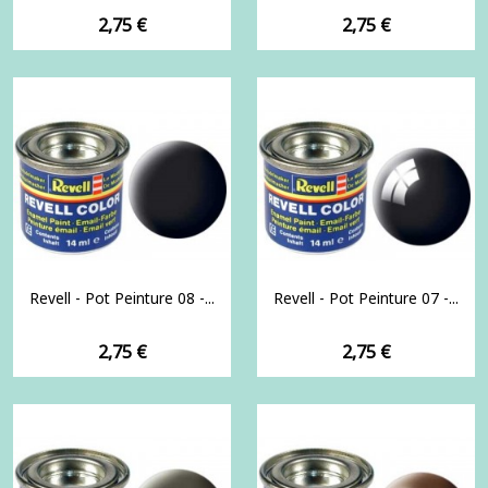
Prix
Prix
2,75 €
2,75 €
Revell - Pot Peinture 08 -...
Revell - Pot Peinture 07 -...
Prix
Prix
2,75 €
2,75 €