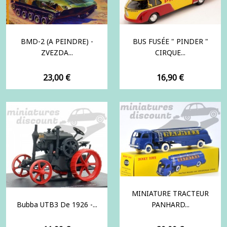
BMD-2 (A PEINDRE) -
BUS FUSÉE " PINDER "
ZVEZDA...
CIRQUE...
Prix
Prix
23,00 €
16,90 €
MINIATURE TRACTEUR
Bubba UTB3 De 1926 -...
PANHARD...