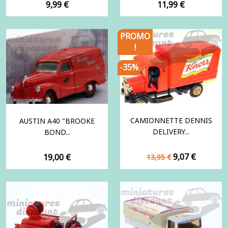
Prix
Prix
9,99 €
11,99 €
PROMO
!
-35%
CAMIONNETTE DENNIS
AUSTIN A40 "BROOKE
DELIVERY...
BOND...
Prix
Prix
Prix
9,07 €
19,00 €
13,95 €
de
base