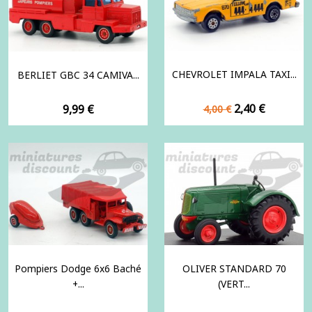
CHEVROLET IMPALA TAXI...
BERLIET GBC 34 CAMIVA...
Prix
Prix
Prix
2,40 €
9,99 €
4,00 €
de
base
Pompiers Dodge 6x6 Baché
OLIVER STANDARD 70
+...
(VERT...