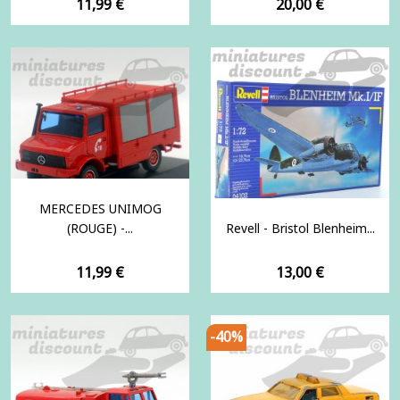
Prix
Prix
11,99 €
20,00 €
MERCEDES UNIMOG
(ROUGE) -...
Revell - Bristol Blenheim...
Prix
Prix
11,99 €
13,00 €
-40%