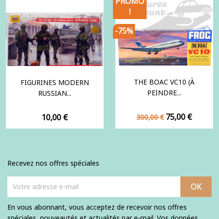
PROMO
!
-75%
THE BOAC VC10 (À
FIGURINES MODERN
PEINDRE...
RUSSIAN...
Prix
Prix
Prix
75,00 €
10,00 €
300,00 €
de
base
Recevez nos offres spéciales
En vous abonnant, vous acceptez de recevoir nos offres
spéciales, nouveautés et actualités par e-mail. Vos données