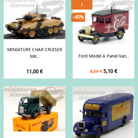
!
-40%
MINIATURE CHAR CRUISER
Ford Model A Panel Van...
MK...
Prix
Prix
Prix
5,10 €
11,00 €
8,50 €
de
base