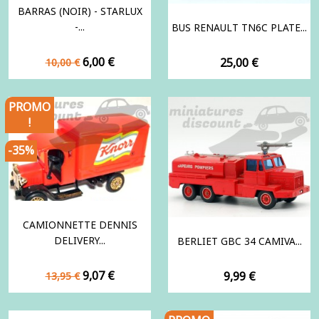
BARRAS (NOIR) - STARLUX
-...
BUS RENAULT TN6C PLATE...
Prix
Prix
6,00 €
Prix
25,00 €
10,00 €
de
base
PROMO
!
-35%
CAMIONNETTE DENNIS
DELIVERY...
BERLIET GBC 34 CAMIVA...
Prix
Prix
9,07 €
Prix
9,99 €
13,95 €
de
base