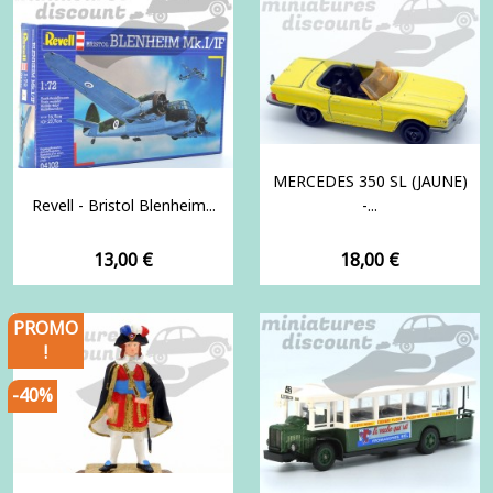
MERCEDES 350 SL (JAUNE)
Revell - Bristol Blenheim...
-...
Prix
Prix
13,00 €
18,00 €
PROMO
!
-40%