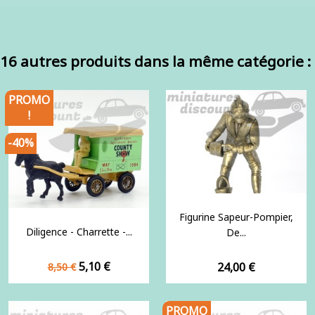
16 autres produits dans la même catégorie :
PROMO
!
-40%
Figurine Sapeur-Pompier,
Diligence - Charrette -...
De...
Prix
Prix
5,10 €
Prix
24,00 €
8,50 €
de
base
PROMO