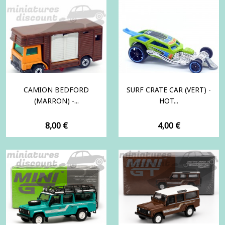
CAMION BEDFORD
SURF CRATE CAR (VERT) -
(MARRON) -...
HOT...
Prix
Prix
8,00 €
4,00 €