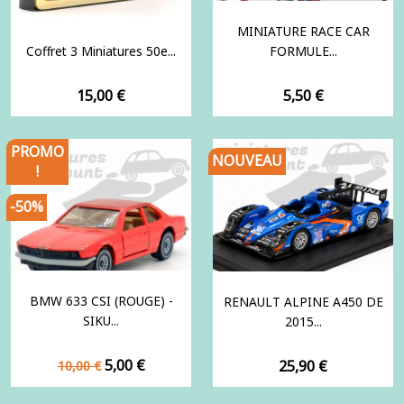
MINIATURE RACE CAR
Coffret 3 Miniatures 50e...
FORMULE...
Prix
Prix
15,00 €
5,50 €
PROMO
NOUVEAU
!
-50%
BMW 633 CSI (ROUGE) -
RENAULT ALPINE A450 DE
SIKU...
2015...
Prix
Prix
5,00 €
Prix
25,90 €
10,00 €
de
base