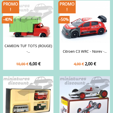
PROMO
PROMO
!
!
-40%
-50%
CAMION TUF TOTS (ROUGE)
-...
Citroen C3 WRC - Norev -...
Prix
Prix
Prix
Prix
6,00 €
2,00 €
10,00 €
4,00 €
de
de
base
base