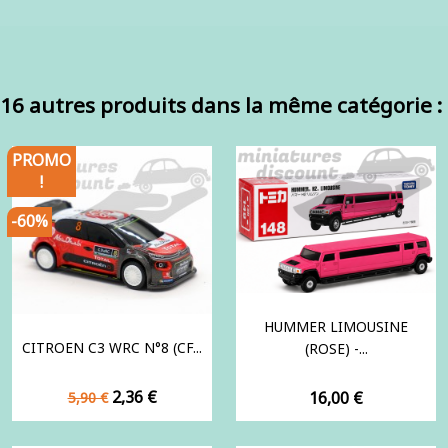
16 autres produits dans la même catégorie :
PROMO
!
-60%
HUMMER LIMOUSINE
CITROEN C3 WRC N°8 (CF...
(ROSE) -...
Prix
Prix
2,36 €
Prix
16,00 €
5,90 €
de
base