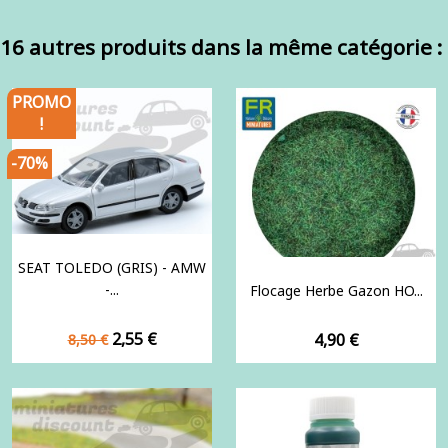
16 autres produits dans la même catégorie :
PROMO
!
-70%
SEAT TOLEDO (GRIS) - AMW
-...
Flocage Herbe Gazon HO...
Prix
Prix
2,55 €
Prix
4,90 €
8,50 €
de
base