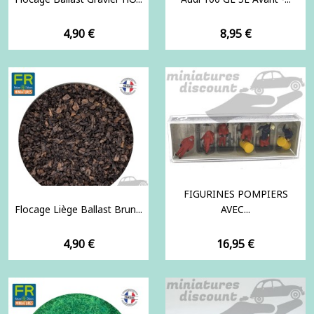
Prix
Prix
4,90 €
8,95 €
FIGURINES POMPIERS
Flocage Liège Ballast Brun...
AVEC...
Prix
Prix
4,90 €
16,95 €