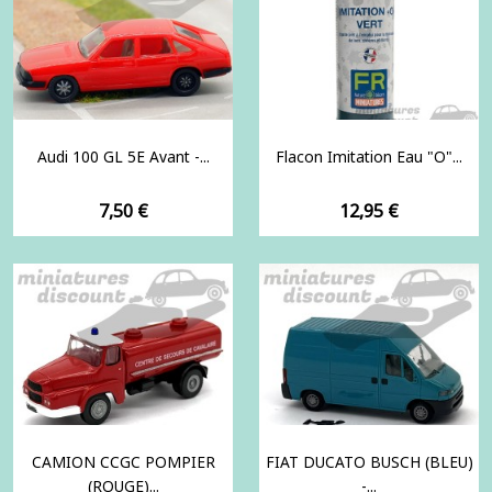
Audi 100 GL 5E Avant -...
Flacon Imitation Eau "O"...
Prix
Prix
7,50 €
12,95 €
CAMION CCGC POMPIER
FIAT DUCATO BUSCH (BLEU)
(ROUGE)...
-...