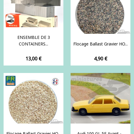
ENSEMBLE DE 3
CONTAINERS...
Flocage Ballast Gravier HO...
Prix
Prix
13,00 €
4,90 €
Flocage Ballast Gravier HO...
Audi 100 GL 5E Avant -...