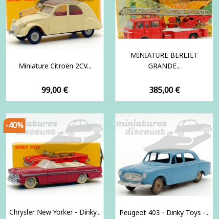
MINIATURE BERLIET
Miniature Citroën 2CV...
GRANDE...
Prix
Prix
99,00 €
385,00 €
-40%
Chrysler New Yorker - Dinky...
Peugeot 403 - Dinky Toys -...