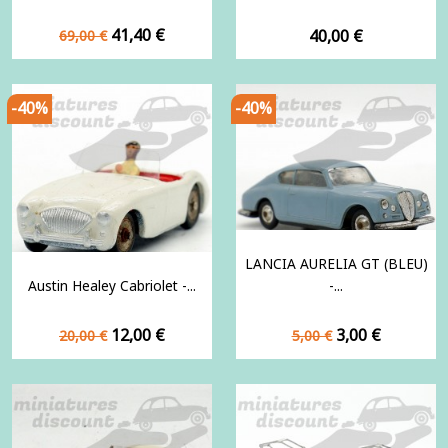
Prix
Prix
41,40 €
Prix
40,00 €
69,00 €
de
base
-40%
-40%
LANCIA AURELIA GT (BLEU)
Austin Healey Cabriolet -...
-...
Prix
Prix
Prix
Prix
12,00 €
3,00 €
20,00 €
5,00 €
de
de
base
base