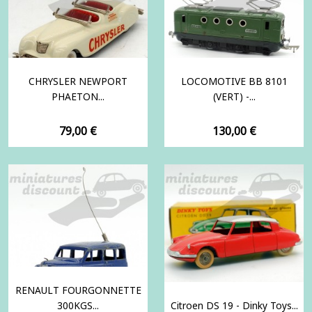
CHRYSLER NEWPORT
LOCOMOTIVE BB 8101
PHAETON...
(VERT) -...
Prix
Prix
79,00 €
130,00 €
RENAULT FOURGONNETTE
300KGS...
Citroen DS 19 - Dinky Toys...