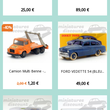
Prix
Prix
25,00 €
89,00 €
-40%
Camion Multi Benne -...
FORD VEDETTE 54 (BLEU...
Prix
Prix
1,20 €
Prix
49,00 €
2,00 €
de
base