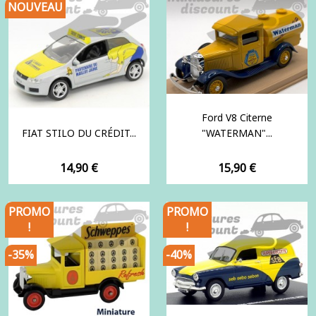
NOUVEAU
Ford V8 Citerne
FIAT STILO DU CRÉDIT...
"WATERMAN"...
Prix
Prix
14,90 €
15,90 €
PROMO
PROMO
!
!
-35%
-40%