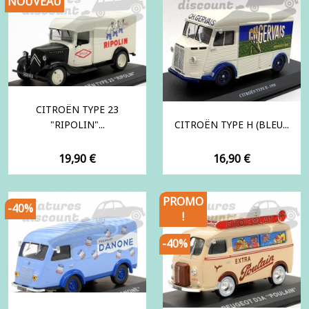
NOUVEAU
CITROËN TYPE 23
"RIPOLIN"...
CITROËN TYPE H (BLEU...
Prix
Prix
19,90 €
16,90 €
PROMO
-40%
!
-40%