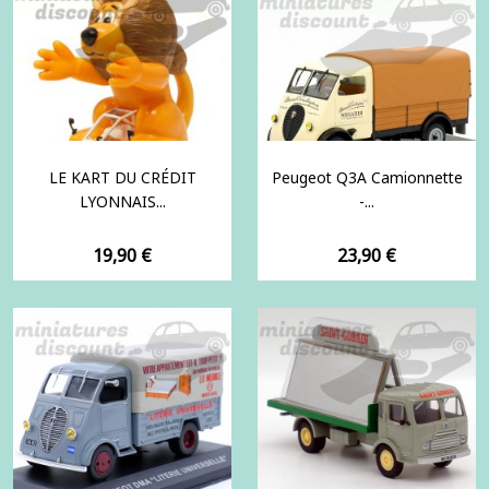
LE KART DU CRÉDIT
Peugeot Q3A Camionnette
LYONNAIS...
-...
Prix
Prix
19,90 €
23,90 €