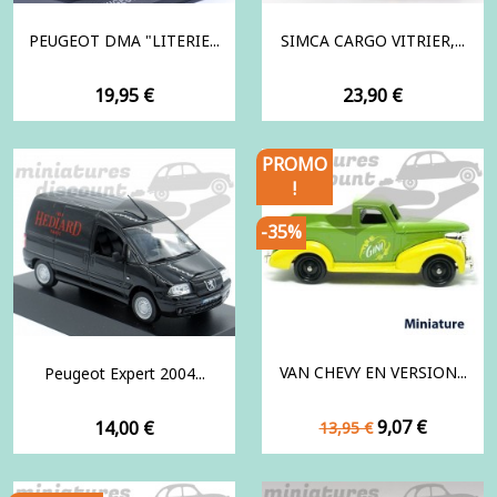
PEUGEOT DMA "LITERIE...
SIMCA CARGO VITRIER,...
Prix
Prix
19,95 €
23,90 €
PROMO
!
-35%
VAN CHEVY EN VERSION...
Peugeot Expert 2004...
Prix
Prix
Prix
9,07 €
14,00 €
13,95 €
de
base