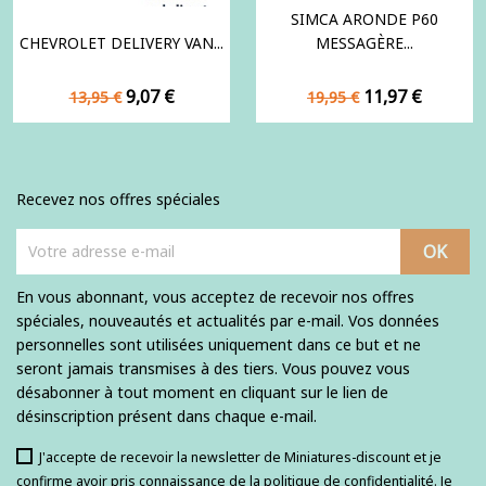
SIMCA ARONDE P60
CHEVROLET DELIVERY VAN...
MESSAGÈRE...
Prix
Prix
Prix
Prix
9,07 €
11,97 €
13,95 €
19,95 €
de
de
base
base
Recevez nos offres spéciales
En vous abonnant, vous acceptez de recevoir nos offres
spéciales, nouveautés et actualités par e-mail. Vos données
personnelles sont utilisées uniquement dans ce but et ne
seront jamais transmises à des tiers. Vous pouvez vous
désabonner à tout moment en cliquant sur le lien de
désinscription présent dans chaque e-mail.
J'accepte de recevoir la newsletter de Miniatures-discount et je
confirme avoir pris connaissance de la politique de confidentialité. Je