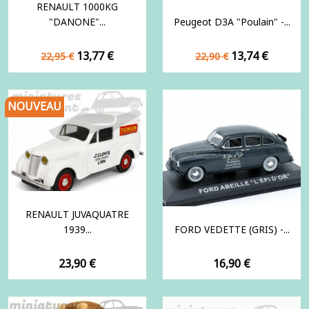
RENAULT 1000KG
"DANONE"...
Peugeot D3A "Poulain" -...
Prix
Prix
Prix
Prix
13,77 €
13,74 €
22,95 €
22,90 €
de
de
base
base
NOUVEAU
RENAULT JUVAQUATRE
1939...
FORD VEDETTE (GRIS) -...
Prix
Prix
23,90 €
16,90 €