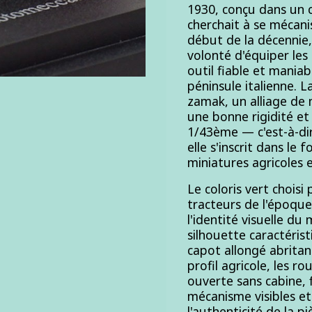
1930, conçu dans un 
cherchait à se mécani
début de la décennie,
volonté d'équiper les
outil fiable et maniab
péninsule italienne. L
zamak, un alliage de 
une bonne rigidité et 
1/43ème — c'est-à-dir
elle s'inscrit dans le
miniatures agricoles 
Le coloris vert chois
tracteurs de l'époque
l'identité visuelle du
silhouette caractéristi
capot allongé abritan
profil agricole, les ro
ouverte sans cabine, f
mécanisme visibles et 
l'authenticité de la pi