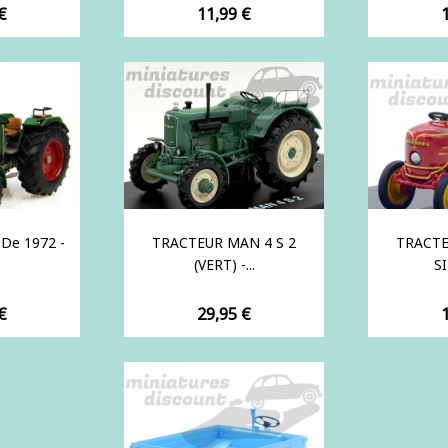
Prix
P
€
11,99 €
 De 1972 -
TRACTEUR MAN 4 S 2
TRACT
(VERT) -...
SI
Prix
P
€
29,95 €