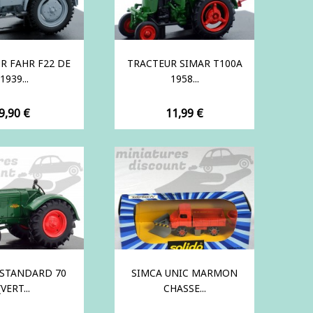
R FAHR F22 DE
TRACTEUR SIMAR T100A
1939...
1958...
Prix
Prix
9,90 €
11,99 €
 STANDARD 70
SIMCA UNIC MARMON
(VERT...
CHASSE...