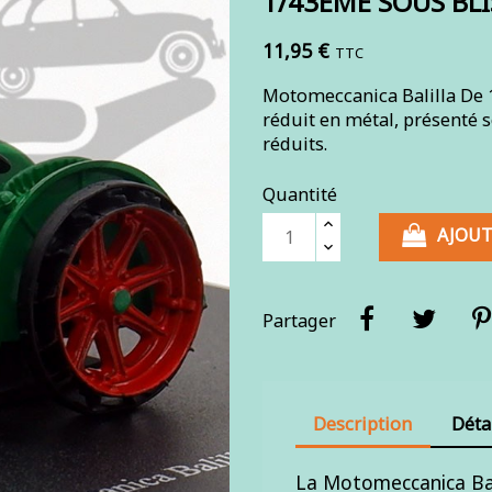
1/43ÈME SOUS BL
11,95 €
TTC
Motomeccanica Balilla De 1
réduit en métal, présenté s
réduits.
Quantité
AJOUT
Partager
Description
Déta
La Motomeccanica Bali