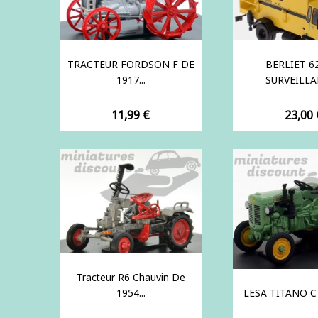
TRACTEUR FORDSON F DE
BERLIET 6
1917...
SURVEILLAN
Prix
Prix
11,99 €
23,00 
Tracteur R6 Chauvin De
1954...
LESA TITANO C 