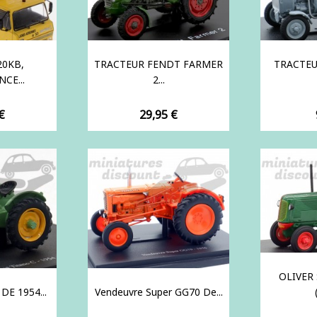
20KB,
TRACTEUR FENDT FARMER
TRACTEU
CE...
2...
Prix
€
29,95 €
OLIVER
DE 1954...
Vendeuvre Super GG70 De...