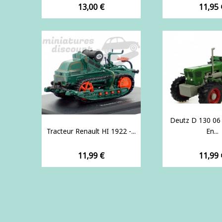
Prix
Prix
13,00 €
11,95 
Deutz D 130 06
Tracteur Renault HI 1922 -...
En...
Prix
Prix
11,99 €
11,99 