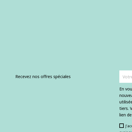
Recevez nos offres spéciales
En vou
nouvea
utilis
tiers.
lien d
J'a