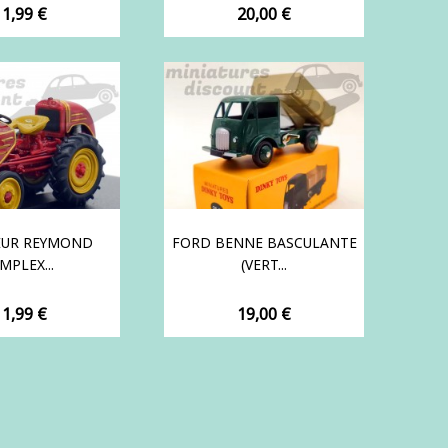
rix
Prix
11,99 €
20,00 €
EUR REYMOND
FORD BENNE BASCULANTE
MPLEX...
(VERT...
rix
Prix
11,99 €
19,00 €