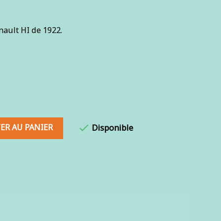
nault HI de 1922.
ER AU PANIER

Disponible