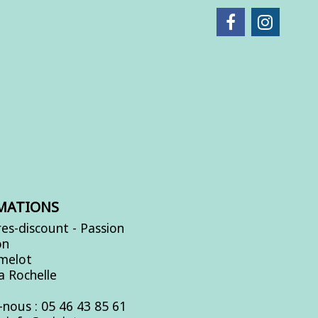
MATIONS
es-discount - Passion
on
Amelot
a Rochelle
-nous :
05 46 43 85 61