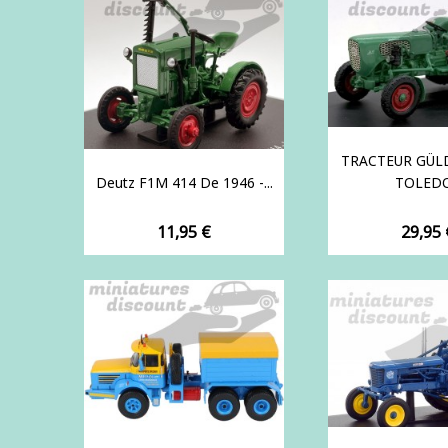
TRACTEUR GÜL
Deutz F1M 414 De 1946 -...
TOLEDO.
Prix
Prix
11,95 €
29,95 