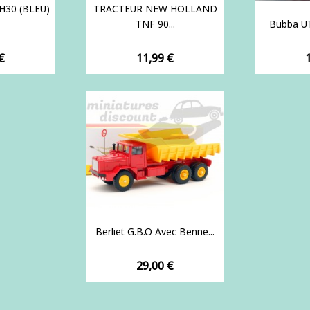
H30 (BLEU)
TRACTEUR NEW HOLLAND
TNF 90...
Bubba UT
Prix
P
€
11,99 €
Berliet G.B.O Avec Benne...
Prix
29,00 €