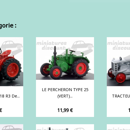
orie :
LE PERCHERON TYPE 25
18 R3 De...
(VERT)...
TRACTEU
Prix
P
€
11,99 €