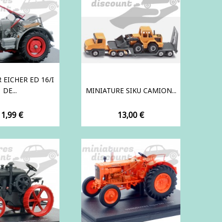
 EICHER ED 16/I
DE...
MINIATURE SIKU CAMION...
rix
Prix
11,99 €
13,00 €