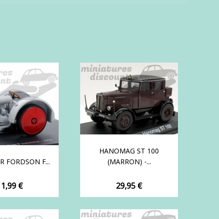
HANOMAG ST 100
R FORDSON F...
(MARRON) -...
rix
Prix
11,99 €
29,95 €