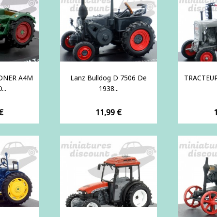
DNER A4M
Lanz Bulldog D 7506 De
TRACTEUR
..
1938...
Prix
P
€
11,99 €