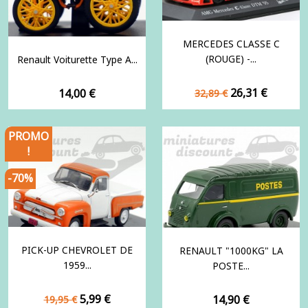
MERCEDES CLASSE C
(ROUGE) -...
Renault Voiturette Type A...
Prix
Prix
Prix
26,31 €
14,00 €
32,89 €
de
base
PROMO
!
-70%
PICK-UP CHEVROLET DE
RENAULT "1000KG" LA
1959...
POSTE...
Prix
Prix
5,99 €
Prix
14,90 €
19,95 €