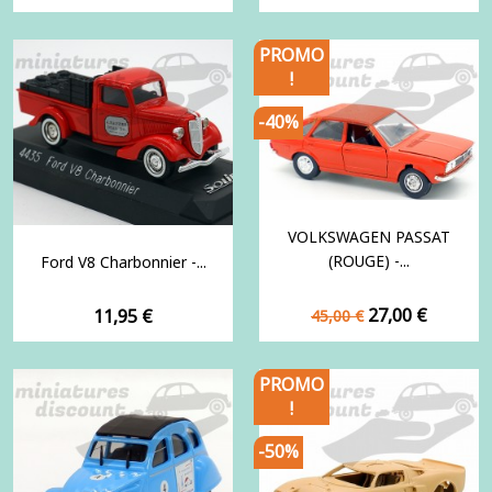
de
base
PROMO
!
-40%
VOLKSWAGEN PASSAT
(ROUGE) -...
Ford V8 Charbonnier -...
Prix
Prix
Prix
27,00 €
11,95 €
45,00 €
de
base
PROMO
!
-50%