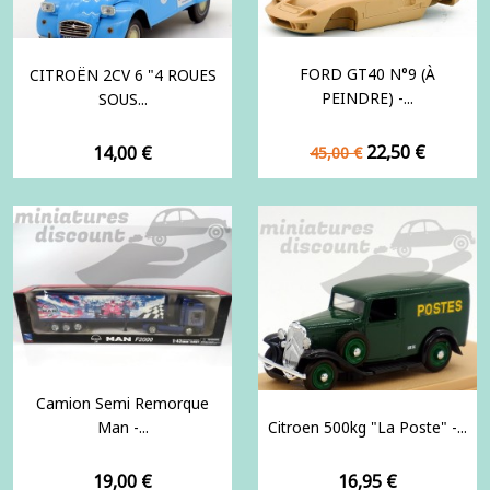
FORD GT40 N°9 (À
CITROËN 2CV 6 "4 ROUES
PEINDRE) -...
SOUS...
Prix
Prix
Prix
22,50 €
14,00 €
45,00 €
de
base
Camion Semi Remorque
Man -...
Citroen 500kg "La Poste" -...
Prix
Prix
19,00 €
16,95 €