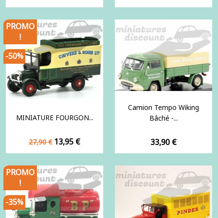
PROMO
!
-50%
Camion Tempo Wiking
MINIATURE FOURGON...
Bâché -...
Prix
Prix
13,95 €
Prix
33,90 €
27,90 €
de
base
PROMO
!
-35%