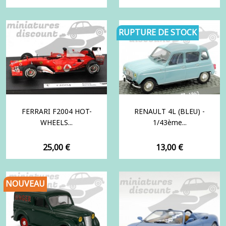
RUPTURE DE STOCK
FERRARI F2004 HOT-
RENAULT 4L (BLEU) -
WHEELS...
1/43ème...
Prix
Prix
25,00 €
13,00 €
NOUVEAU