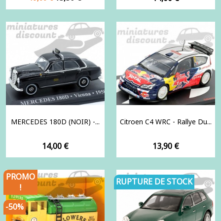
de
base
MERCEDES 180D (NOIR) -...
Citroen C4 WRC - Rallye Du...
Prix
Prix
14,00 €
13,90 €
PROMO
RUPTURE DE STOCK
!
-50%