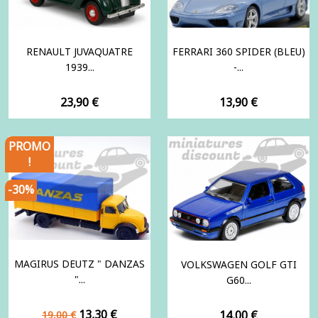
RENAULT JUVAQUATRE
FERRARI 360 SPIDER (BLEU)
1939...
-...
Prix
Prix
23,90 €
13,90 €
PROMO
!
-30%
MAGIRUS DEUTZ " DANZAS
VOLKSWAGEN GOLF GTI
"...
G60...
Prix
Prix
13,30 €
Prix
14,00 €
19,00 €