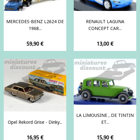
MERCEDES-BENZ L2624 DE
RENAULT LAGUNA
1968...
CONCEPT CAR...
Prix
Prix
59,90 €
13,00 €
LA LIMOUSINE , DE TINTIN
Opel Rekord Grise - Dinky...
ET...
Prix
Prix
16,95 €
15,90 €