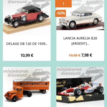
!
-60%
LANCIA AURELIA B20
(ARGENT)...
DELAGE D8 120 DE 1939...
Prix
Prix
Prix
7,98 €
10,99 €
19,95 €
de
base