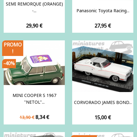
SEMI REMORQUE (ORANGE)
-...
Panasonic Toyota Racing...
Prix
Prix
29,90 €
27,95 €
PROMO
!
-40%
MINI COOPER S 1967
"NETOL"...
CORVORADO JAMES BOND...
Prix
Prix
8,34 €
Prix
15,00 €
13,90 €
de
base