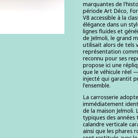
marquantes de l'histo
période Art Déco, Fo
V8 accessible à la c
élégance dans un styl
lignes fluides et gén
de Jelmoli, le grand m
utilisait alors de tels
représentation commerc
reconnu pour ses rep
propose ici une répli
que le véhicule réel 
injecté qui garantit p
l'ensemble.
La carrosserie adopte
immédiatement identif
de la maison Jelmoli.
typiques des années t
calandre verticale car
ainsi que les phares
sont restitués avec l