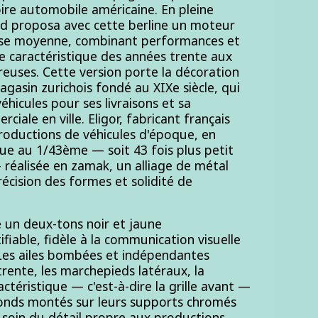
ire automobile américaine. En pleine
rd proposa avec cette berline un moteur
lasse moyenne, combinant performances et
e caractéristique des années trente aux
éreuses. Cette version porte la décoration
agasin zurichois fondé au XIXe siècle, qui
 véhicules pour ses livraisons et sa
iale en ville. Eligor, fabricant français
roductions de véhicules d'époque, en
que au 1/43ème — soit 43 fois plus petit
— réalisée en zamak, un alliage de métal
récision des formes et solidité de
 un deux-tons noir et jaune
iable, fidèle à la communication visuelle
 Les ailes bombées et indépendantes
rente, les marchepieds latéraux, la
actéristique — c'est-à-dire la grille avant —
 ronds montés sur leurs supports chromés
e soin du détail propre aux productions