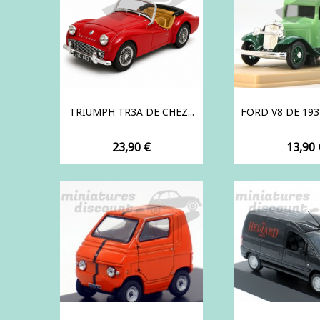
TRIUMPH TR3A DE CHEZ...
FORD V8 DE 1934 
Prix
Prix
23,90 €
13,90 