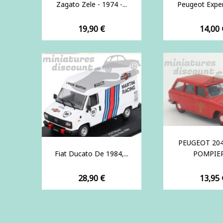
Zagato Zele - 1974 -...
Peugeot Expert
Prix
Prix
19,90 €
14,00 
PEUGEOT 20
Fiat Ducato De 1984,...
POMPIERS
Prix
Prix
28,90 €
13,95 