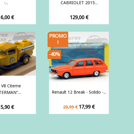
-...
CABRIOLET 2015...
rix
Prix
16,00 €
129,00 €
PROMO
!
-40%
 V8 Citerne
Renault 12 Break - Solido -...
TERMAN"...
Prix
Prix
rix
17,99 €
15,90 €
29,99 €
de
base