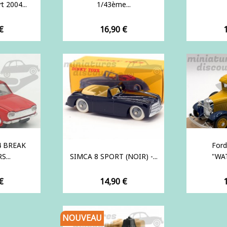
 2004...
1/43ème...
Prix
P
€
16,90 €
4 BREAK
Ford
...
SIMCA 8 SPORT (NOIR) -...
"WA
Prix
P
€
14,90 €
NOUVEAU