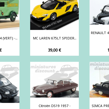
RENAULT 4
(VERT) -...
MC LAREN 675LT SPIDER...
Prix
P
€
39,00 €
Citroën DS19 1957 -
SIMCA PR