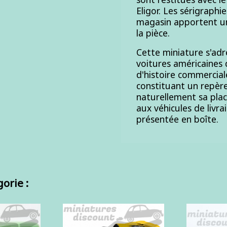
Eligor. Les sérigraph
magasin apportent un
la pièce.
Cette miniature s'adr
voitures américaines
d'histoire commercial
constituant un repèr
naturellement sa pla
aux véhicules de livr
présentée en boîte.
orie :