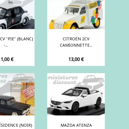
CV "PIE" (BLANC)
CITROËN 2CV
-...
CAMIONNETTE...
rix
Prix
11,00 €
13,00 €
ÉSIDENCE (NOIR)
MAZDA ATENZA