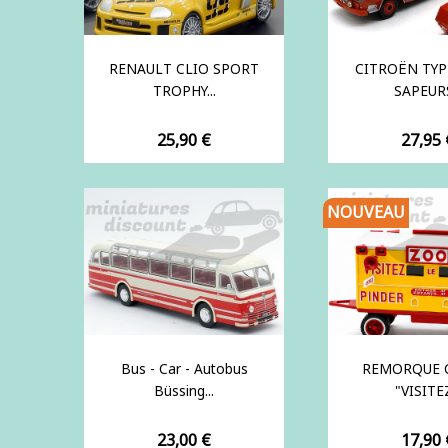
RENAULT CLIO SPORT
CITROËN TYP
TROPHY...
SAPEURS
Prix
Prix
25,90 €
27,95 
NOUVEAU
Bus - Car - Autobus
REMORQUE C
Büssing...
"VISITEZ
Prix
Prix
23,00 €
17,90 