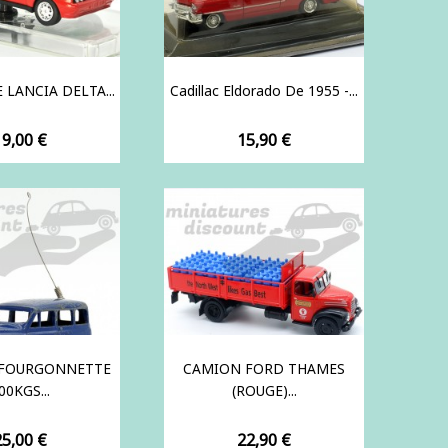
 LANCIA DELTA...
Cadillac Eldorado De 1955 -...
rix
Prix
19,00 €
15,90 €
 FOURGONNETTE
CAMION FORD THAMES
00KGS...
(ROUGE)...
rix
Prix
25,00 €
22,90 €