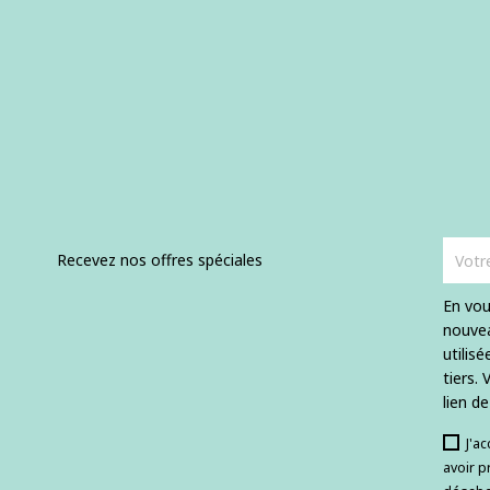
Recevez nos offres spéciales
En vou
nouvea
utilis
tiers.
lien d
J'a
avoir p