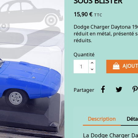
SOUS BLISTER
15,90 €
TTC
Dodge Charger Daytona 196
réduit en métal, présenté s
réduits.
Quantité
AJOUT
Partager
Description
Déta
La Dodge Charger Day