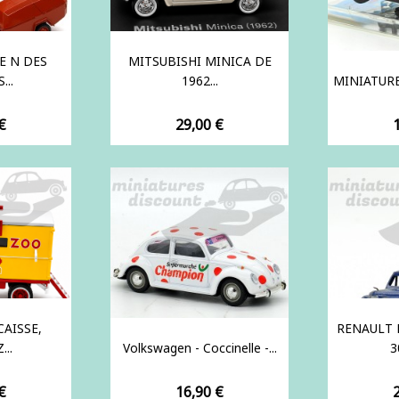
E N DES
MITSUBISHI MINICA DE
...
1962...
MINIATURE
Prix
P
€
29,00 €
AISSE,
RENAULT
...
Volkswagen - Coccinelle -...
3
Prix
P
€
16,90 €