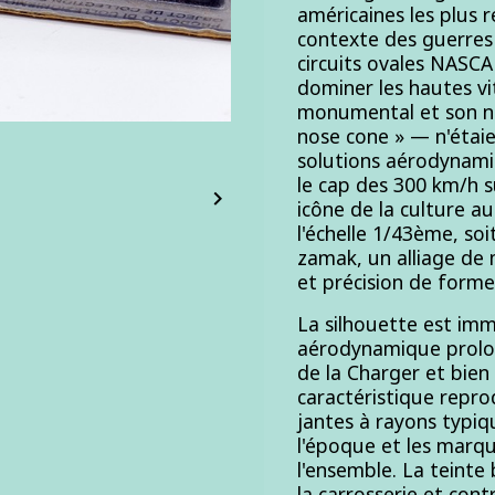
américaines les plus 
contexte des guerres 
circuits ovales NASCA
dominer les hautes vit
monumental et son ne
nose cone » — n'étaie
solutions aérodynami
le cap des 300 km/h 

icône de la culture a
l'échelle 1/43ème, soit
zamak, un alliage de 
et précision de forme
La silhouette est imm
aérodynamique prolon
de la Charger et bien 
caractéristique repro
jantes à rayons typiq
l'époque et les marqu
l'ensemble. La teinte
la carrosserie et con