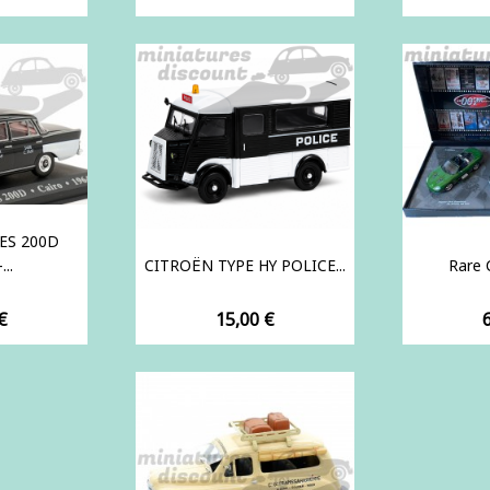
ES 200D
...
CITROËN TYPE HY POLICE...
Rare C
Prix
P
€
15,00 €