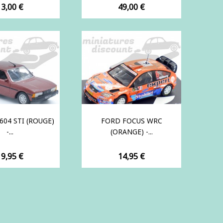
rix
Prix
13,00 €
49,00 €
604 STI (ROUGE)
FORD FOCUS WRC
-...
(ORANGE) -...
rix
Prix
19,95 €
14,95 €