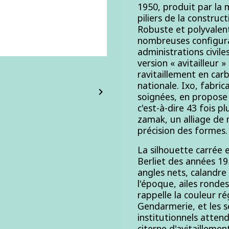
1950, produit par la m
piliers de la construc
Robuste et polyvalent
nombreuses configura
administrations civile
version « avitailleur 
ravitaillement en carb
nationale. Ixo, fabri

soignées, en propose 
c'est-à-dire 43 fois p
zamak, un alliage de m
précision des formes.
La silhouette carrée 
Berliet des années 19
angles nets, calandre
l'époque, ailes rondes
rappelle la couleur r
Gendarmerie, et les 
institutionnels attend
citerne d'avitaillemen