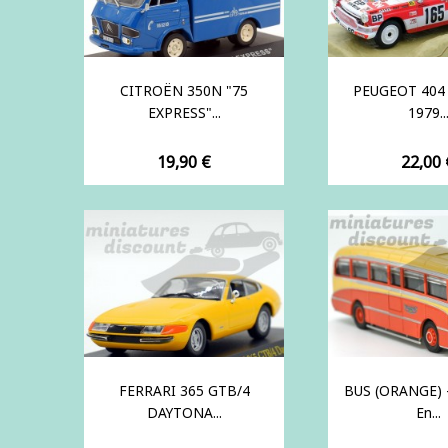
CITROËN 350N "75
PEUGEOT 404 
EXPRESS"...
1979..
Prix
Prix
19,90 €
22,00 
FERRARI 365 GTB/4
BUS (ORANGE) 
DAYTONA...
En...