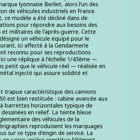
arque lyonnaise Berliet, alors l'un des
tion de véhicules industriels en France.
, ce modèle a été décliné dans de
tions pour répondre aux besoins des
s et militaires de l'après-guerre. Cette
» désigne un véhicule équipé pour le
urant, ici affecté à la Gendarmerie
cant reconnu pour ses reproductions
ici une réplique à l'échelle 1/43ème —
lus petit que le véhicule réel — réalisée en
étal injecté qui assure solidité et
et trapue caractéristique des camions
50 est bien restituée : cabine avancée aux
 à barrettes horizontales typique de
 dessinées en relief. La teinte bleue
églementaire des véhicules de la
sérigraphies reproduisent les marquages
us sur ce type d'engin de service. La
t en caisse arrière constitue l'élément