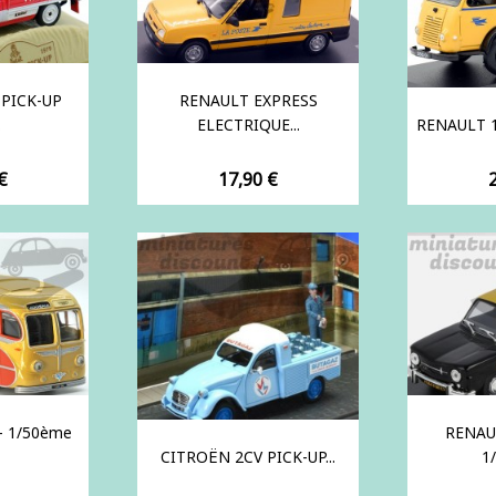
PICK-UP
RENAULT EXPRESS
.
ELECTRIQUE...
RENAULT 1
Prix
P
€
17,90 €
- 1/50ème
RENAUL
CITROËN 2CV PICK-UP...
1/