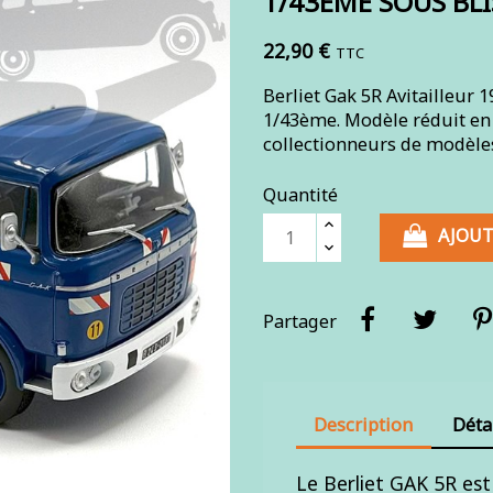
1/43ÈME SOUS BL
22,90 €
TTC
Berliet Gak 5R Avitailleur 1
1/43ème. Modèle réduit en m
collectionneurs de modèles
Quantité
AJOUT
Partager
Description
Déta
Le Berliet GAK 5R est