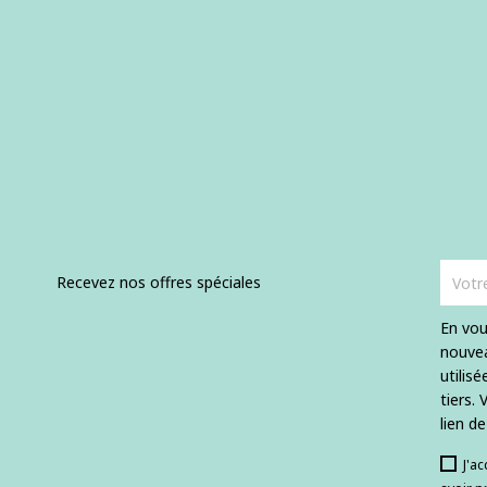
Recevez nos offres spéciales
En vou
nouvea
utilis
tiers.
lien d
J'a