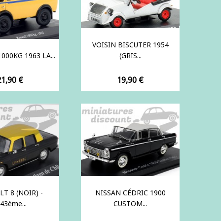
VOISIN BISCUTER 1954
000KG 1963 LA...
(GRIS...
rix
Prix
21,90 €
19,90 €
T 8 (NOIR) -
NISSAN CÉDRIC 1900
43ème...
CUSTOM...