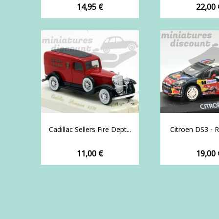
Prix
Prix
14,95 €
22,00 
Cadillac Sellers Fire Dept...
Citroen DS3 - Ra
Prix
Prix
11,00 €
19,00 