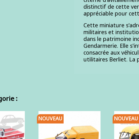
distinctif de cette ve
appréciable pour cett
Cette miniature s'adr
militaires et institut
dans le patrimoine ind
Gendarmerie. Elle s'i
consacrée aux véhicu
utilitaires Berliet. La
orie :
NOUVEAU
NOUVEAU