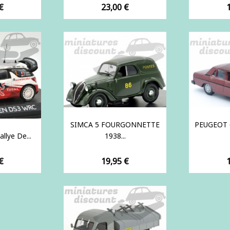
Prix
P
€
23,00 €
SIMCA 5 FOURGONNETTE
PEUGEOT 
llye De...
1938...
Prix
P
€
19,95 €