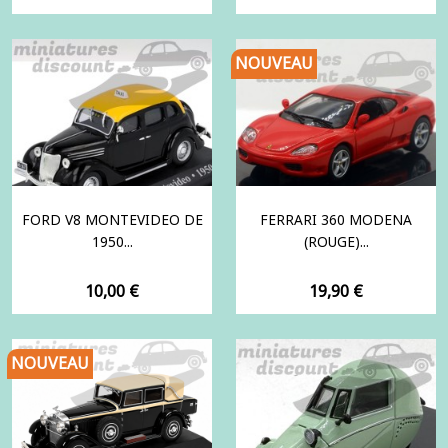
NOUVEAU
FORD V8 MONTEVIDEO DE
FERRARI 360 MODENA
1950...
(ROUGE)...
Prix
Prix
10,00 €
19,90 €
NOUVEAU