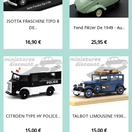
ISOTTA FRASCHINI TIPO 8
DE...
Fend Flitzer De 1949 - Au...
Prix
Prix
16,90 €
25,95 €
CITROËN TYPE HY POLICE...
TALBOT LIMOUSINE 1930...
Prix
Prix
15,00 €
15,00 €