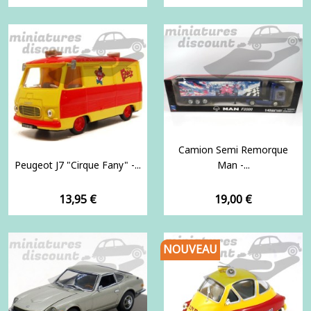
Camion Semi Remorque
Peugeot J7 "Cirque Fany" -...
Man -...
Prix
Prix
13,95 €
19,00 €
NOUVEAU