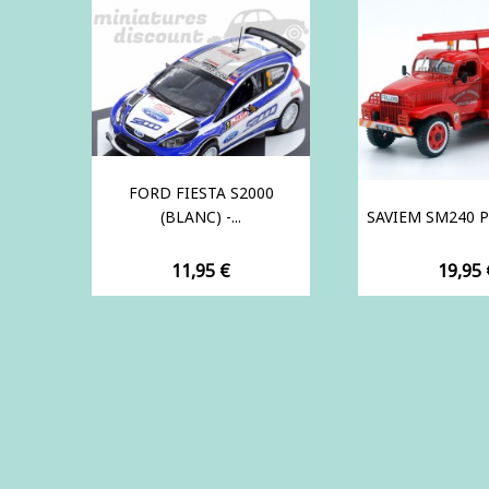
FORD FIESTA S2000
(BLANC) -...
SAVIEM SM240 P
Prix
Prix
11,95 €
19,95 