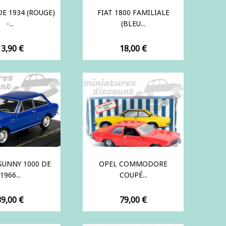
DE 1934 (ROUGE)
FIAT 1800 FAMILIALE
-...
(BLEU...
rix
Prix
13,90 €
18,00 €
SUNNY 1000 DE
OPEL COMMODORE
1966...
COUPÉ...
rix
Prix
39,00 €
79,00 €