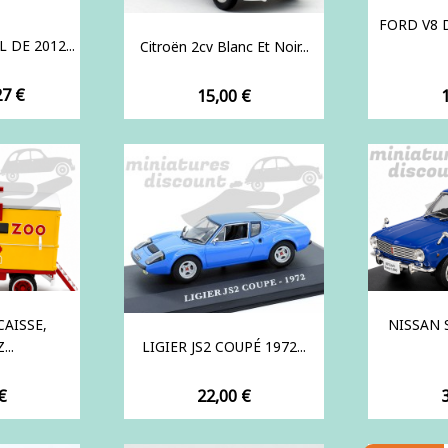
FORD V8 
 DE 2012...
Citroën 2cv Blanc Et Noir...
ix
27 €
Prix
P
15,00 €
AISSE,
NISSAN 
...
LIGIER JS2 COUPÉ 1972...
Prix
P
€
22,00 €