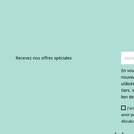
Recevez nos offres spéciales
En vou
nouvea
utilis
tiers.
lien d
J'a
avoir p
désabo