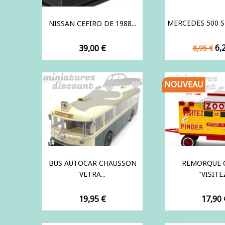
MERCEDES 500 SL
NISSAN CEFIRO DE 1988...
Prix
Pr
Prix
6,
39,00 €
8,95 €
de
base
NOUVEAU
BUS AUTOCAR CHAUSSON
REMORQUE C
VETRA...
"VISITEZ
Prix
Prix
19,95 €
17,90 