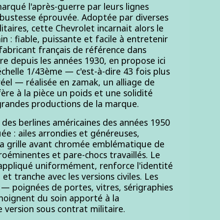
arqué l'après-guerre par leurs lignes
obustesse éprouvée. Adoptée par diverses
itaires, cette Chevrolet incarnait alors le
 : fiable, puissante et facile à entretenir
, fabricant français de référence dans
ure depuis les années 1930, en propose ici
échelle 1/43ème — c'est-à-dire 43 fois plus
réel — réalisée en zamak, un alliage de
ère à la pièce un poids et une solidité
 grandes productions de la marque.
 des berlines américaines des années 1950
ée : ailes arrondies et généreuses,
la grille avant chromée emblématique de
roéminentes et pare-chocs travaillés. Le
, appliqué uniformément, renforce l'identité
 et tranche avec les versions civiles. Les
e — poignées de portes, vitres, sérigraphies
moignent du soin apporté à la
 version sous contrat militaire.