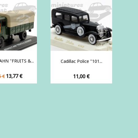
HN "FRUITS &...
Cadillac Police "101...
Prix
13,77 €
Prix
11,00 €
5 €
e