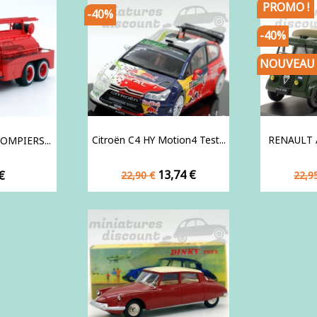
PROMO !
-40%
-40%
NOUVEAU
Citroën C4 HY Motion4 Test...
RENAULT A
OMPIERS...
Prix
Prix
Prix
13,74 €
€
22,90 €
22,9
de
de
base
bas