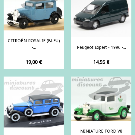
CITROËN ROSALIE (BLEU)
-...
Peugeot Expert - 1996 -...
Prix
Prix
19,00 €
14,95 €
MINIATURE FORD V8