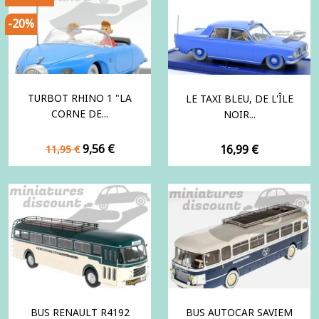
-20%
TURBOT RHINO 1 "LA
LE TAXI BLEU, DE L'ÎLE
CORNE DE...
NOIR...
Prix
Prix
9,56 €
Prix
16,99 €
11,95 €
de
base
BUS RENAULT R4192
BUS AUTOCAR SAVIEM