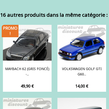
16 autres produits dans la même catégorie :
PROMO
!
MAYBACH 62 (GRIS FONCÉ)
VOLKSWAGEN GOLF GTI
-...
G60...
Prix
Prix
49,90 €
14,00 €