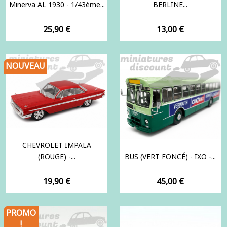
Minerva AL 1930 - 1/43ème...
BERLINE...
Prix
Prix
25,90 €
13,00 €
NOUVEAU
CHEVROLET IMPALA
(ROUGE) -...
BUS (VERT FONCÉ) - IXO -...
Prix
Prix
19,90 €
45,00 €
PROMO
!