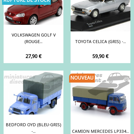
VOLKSWAGEN GOLF V
(ROUGE...
TOYOTA CELICA (GRIS) -...
Prix
Prix
27,90 €
59,90 €
NOUVEAU
BEDFORD OYD (BLEU-GRIS)
-...
CAMION MERCEDES LP334...