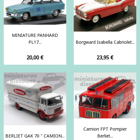
MINIATURE PANHARD
PL17...
Borgward Isabella Cabriolet...
Prix
Prix
20,00 €
23,95 €
Camion FPT Pompier
BERLIET GAK 70 " CAMION...
Berliet...