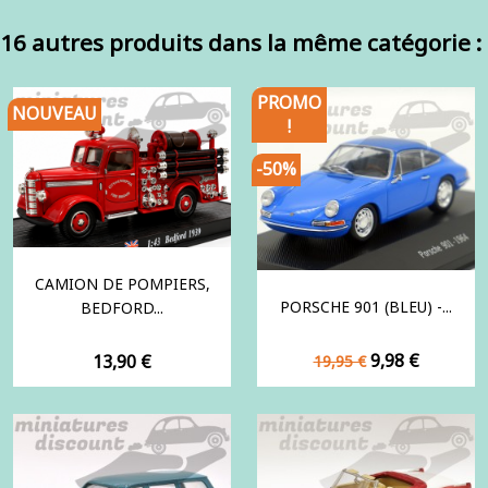
16 autres produits dans la même catégorie :
PROMO
NOUVEAU
!
-50%
CAMION DE POMPIERS,
PORSCHE 901 (BLEU) -...
BEDFORD...
Prix
Prix
Prix
9,98 €
13,90 €
19,95 €
de
base