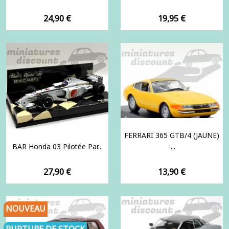
Prix
Prix
24,90 €
19,95 €
FERRARI 365 GTB/4 (JAUNE)
BAR Honda 03 Pilotée Par...
-...
Prix
Prix
27,90 €
13,90 €
NOUVEAU
RUPTURE DE STOCK