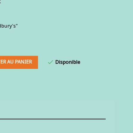
E
dbury's"
ER AU PANIER

Disponible