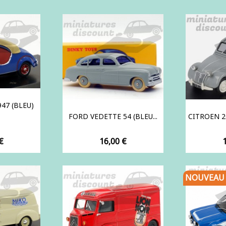
47 (BLEU)
FORD VEDETTE 54 (BLEU...
CITROEN 2CV
Prix
P
€
16,00 €
NOUVEAU