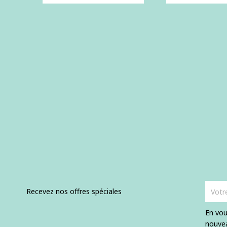
de
base
Recevez nos offres spéciales
En vou
nouvea