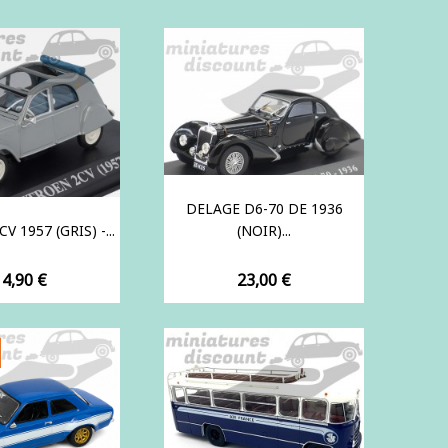
DELAGE D6-70 DE 1936
 1957 (GRIS) -...
(NOIR)...
rix
Prix
14,90 €
23,00 €