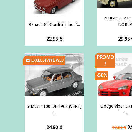
PEUGEOT 203 
Renault 8 "Gordini Junior"...
NOREV.
Prix
Prix
22,95 €
29,95 
PROMO
EXCLUSIVITÉ WEB
!
-50%
Dodge Viper SRT
SIMCA 1100 DE 1968 (VERT)
-...
-...
Prix
Pr
Prix
9,
24,90 €
19,95 €