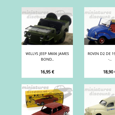
WILLYS JEEP M606 JAMES
ROVIN D2 DE 19
BOND...
-...
Prix
Prix
16,95 €
18,90 