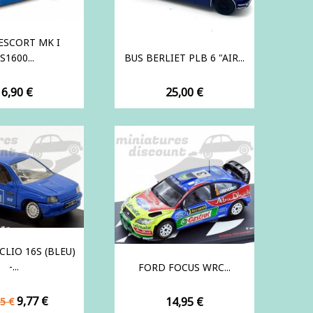
ESCORT MK I
S1600...
BUS BERLIET PLB 6 "AIR...
rix
Prix
16,90 €
25,00 €
CLIO 16S (BLEU)
-...
FORD FOCUS WRC...
x
Prix
9,77 €
Prix
14,95 €
5 €