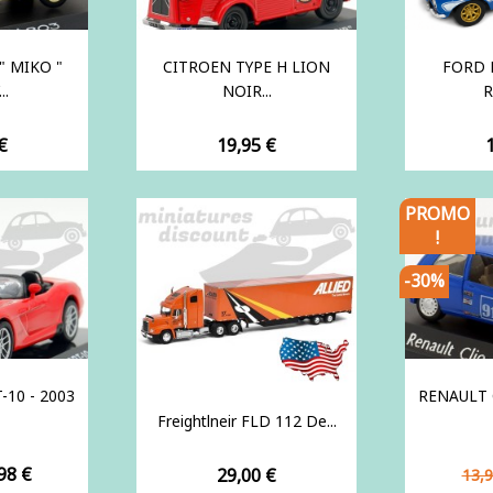
" MIKO "
CITROEN TYPE H LION
FORD 
..
NOIR...
R
Prix
P
€
19,95 €
PROMO
!
-30%
-10 - 2003
RENAULT 
Freightlneir FLD 112 De...
ix
Pri
98 €
Prix
29,00 €
13,9