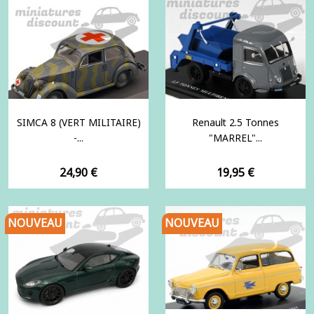
SIMCA 8 (VERT MILITAIRE)
Renault 2.5 Tonnes
-...
"MARREL"...
Prix
Prix
24,90 €
19,95 €
NOUVEAU
NOUVEAU