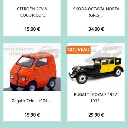
CITROËN 2CV 6
SKODA OCTAVIA NOREV
"COCORICO"...
(GRIS)...
Prix
Prix
15,90 €
34,90 €
NOUVEAU
BUGATTI ROYALE 1927-
Zagato Zele - 1974 -...
1933...
Prix
Prix
19,90 €
29,90 €