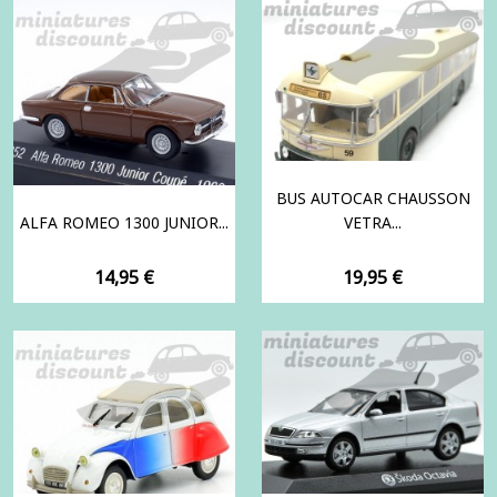
BUS AUTOCAR CHAUSSON
ALFA ROMEO 1300 JUNIOR...
VETRA...
Prix
Prix
14,95 €
19,95 €