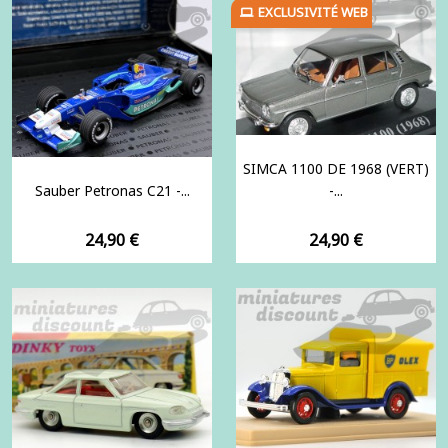
EXCLUSIVITÉ WEB
SIMCA 1100 DE 1968 (VERT)
Sauber Petronas C21 -...
-...
Prix
Prix
24,90 €
24,90 €