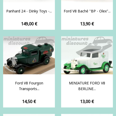
Panhard 24 - Dinky Toys -...
Ford V8 Baché "BP - Olex"...
Prix
Prix
149,00 €
13,90 €
Ford V8 Fourgon
MINIATURE FORD V8
Transports...
BERLINE...
Prix
Prix
14,50 €
13,00 €