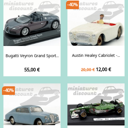
-40%
Austin Healey Cabriolet -...
Bugatti Veyron Grand Sport...
Prix
Prix
Prix
12,00 €
55,00 €
20,00 €
de
base
-40%