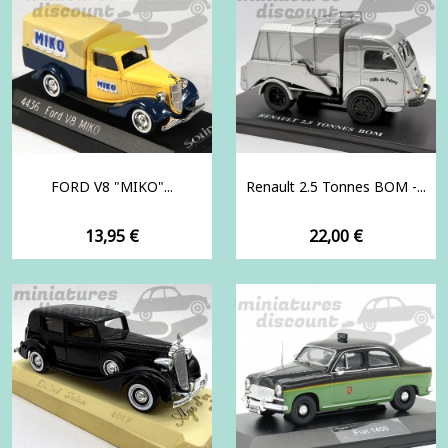
FORD V8 "MIKO"...
Renault 2.5 Tonnes BOM -...
Prix
Prix
13,95 €
22,00 €