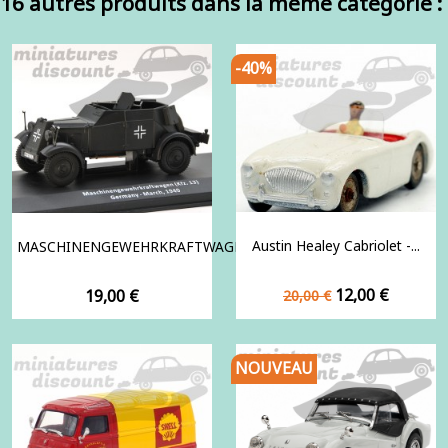
16 autres produits dans la même catégorie :
-40%
Austin Healey Cabriolet -...
MASCHINENGEWEHRKRAFTWAGEN...
Prix
Prix
Prix
12,00 €
19,00 €
20,00 €
de
base
NOUVEAU