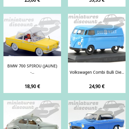
BMW 700 SPIROU (JAUNE)
-...
Volkswagen Combi Bulli Die...
Prix
Prix
18,90 €
24,90 €