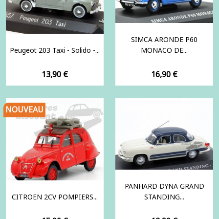
SIMCA ARONDE P60
Peugeot 203 Taxi - Solido -...
MONACO DE...
Prix
Prix
13,90 €
16,90 €
NOUVEAU
PANHARD DYNA GRAND
CITROEN 2CV POMPIERS...
STANDING...