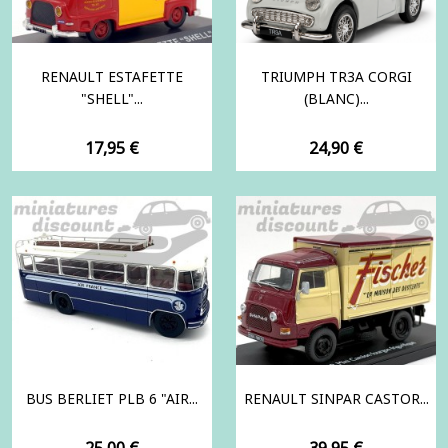
RENAULT ESTAFETTE
TRIUMPH TR3A CORGI
"SHELL"...
(BLANC)...
Prix
Prix
17,95 €
24,90 €
BUS BERLIET PLB 6 "AIR...
RENAULT SINPAR CASTOR...
Prix
Prix
25,00 €
39,95 €