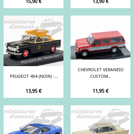
Prix
Prix
15,90 €
13,90 €
CHEVROLET VERANEIO
PEUGEOT 404 (NOIR) -...
CUSTOM...
Prix
Prix
13,95 €
11,95 €