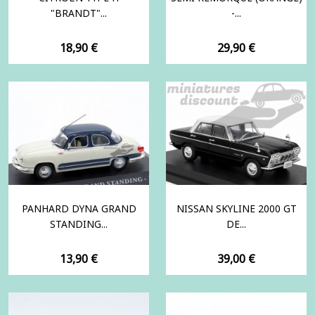
"BRANDT"...
-...
Prix
Prix
18,90 €
29,90 €
PANHARD DYNA GRAND
NISSAN SKYLINE 2000 GT
STANDING...
DE...
Prix
Prix
13,90 €
39,00 €