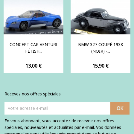
CONCEPT CAR VENTURI
BMW 327 COUPÉ 1938
FÉTISH...
(NOIR) -...
Prix
Prix
13,00 €
15,90 €
Recevez nos offres spéciales
En vous abonnant, vous acceptez de recevoir nos offres
spéciales, nouveautés et actualités par e-mail. Vos données
personnelles sont utilisées uniquement dans ce but et ne