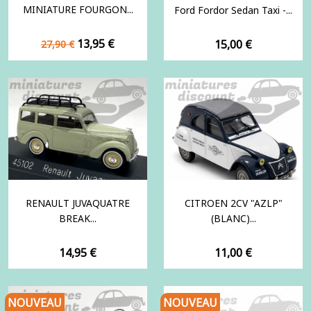
MINIATURE FOURGON...
Ford Fordor Sedan Taxi -...
Prix
Prix
13,95 €
Prix
15,00 €
27,90 €
de
base
RENAULT JUVAQUATRE
CITROEN 2CV "AZLP"
BREAK...
(BLANC)...
Prix
Prix
14,95 €
11,00 €
NOUVEAU
NOUVEAU