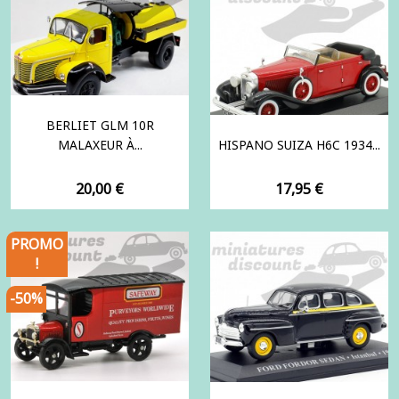
BERLIET GLM 10R
MALAXEUR À...
HISPANO SUIZA H6C 1934...
Prix
Prix
20,00 €
17,95 €
PROMO
!
-50%