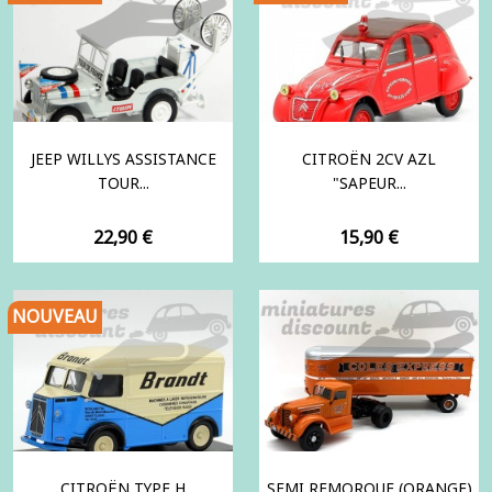
JEEP WILLYS ASSISTANCE
CITROËN 2CV AZL
TOUR...
"SAPEUR...
Prix
Prix
22,90 €
15,90 €
NOUVEAU
CITROËN TYPE H
SEMI REMORQUE (ORANGE)