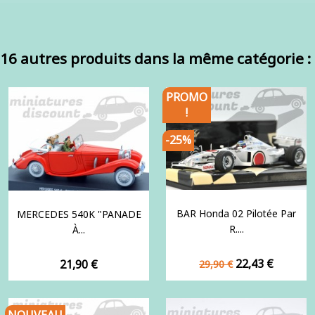
16 autres produits dans la même catégorie :
PROMO
!
-25%
BAR Honda 02 Pilotée Par
MERCEDES 540K "PANADE
R....
À...
Prix
Prix
Prix
22,43 €
21,90 €
29,90 €
de
base
NOUVEAU