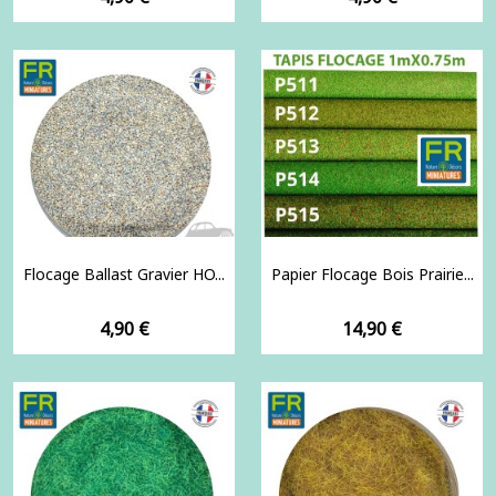
Flocage Ballast Gravier HO...
Papier Flocage Bois Prairie...
Prix
Prix
4,90 €
14,90 €