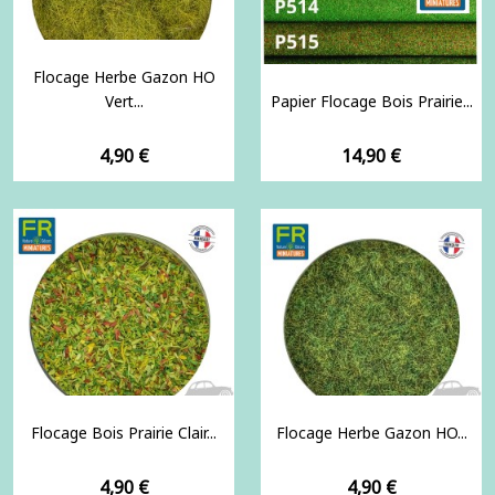
Flocage Herbe Gazon HO
Vert...
Papier Flocage Bois Prairie...
Prix
Prix
4,90 €
14,90 €
Flocage Bois Prairie Clair...
Flocage Herbe Gazon HO...
Prix
Prix
4,90 €
4,90 €