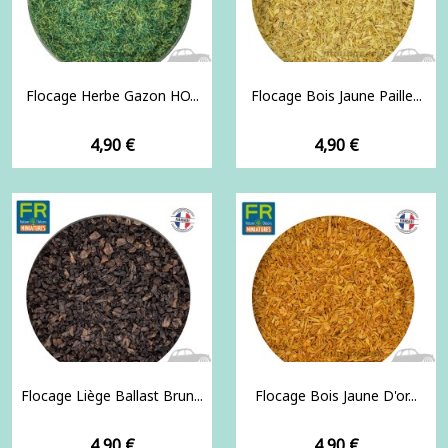
Flocage Herbe Gazon HO...
Flocage Bois Jaune Paille...
Prix
Prix
4,90 €
4,90 €
Flocage Liège Ballast Brun...
Flocage Bois Jaune D'or...
Prix
Prix
4,90 €
4,90 €