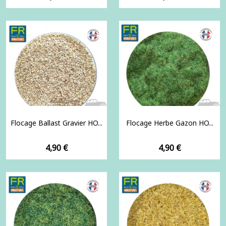
Flocage Ballast Gravier HO...
Flocage Herbe Gazon HO...
Prix
Prix
4,90 €
4,90 €