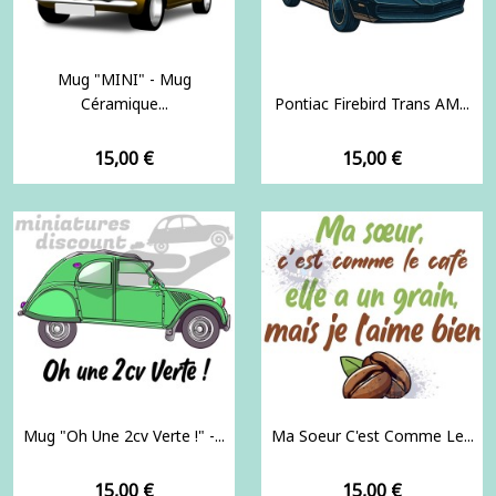
Mug "MINI" - Mug
Céramique...
Pontiac Firebird Trans AM...
Prix
Prix
15,00 €
15,00 €
Mug "Oh Une 2cv Verte !" -...
Ma Soeur C'est Comme Le...
Prix
Prix
15,00 €
15,00 €