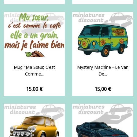
Mug "Ma Sœur, C'est
Mystery Machine - Le Van
Comme...
De...
Prix
Prix
15,00 €
15,00 €