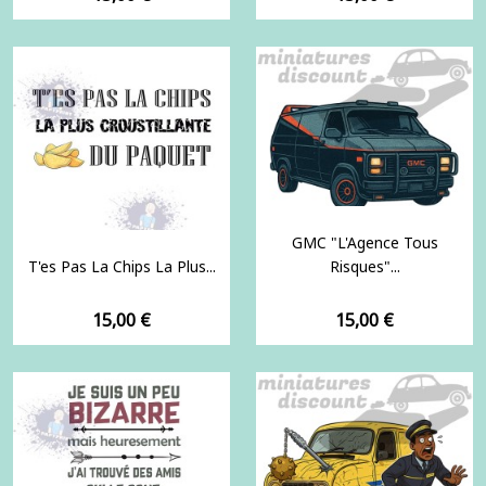
GMC "L'Agence Tous
T'es Pas La Chips La Plus...
Risques"...
Prix
Prix
15,00 €
15,00 €